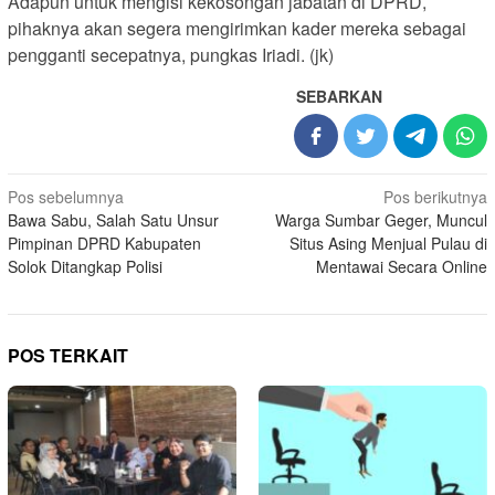
Adapun untuk mengisi kekosongan jabatan di DPRD,
pihaknya akan segera mengirimkan kader mereka sebagai
pengganti secepatnya, pungkas Iriadi. (jk)
SEBARKAN
Navigasi
Pos sebelumnya
Pos berikutnya
Bawa Sabu, Salah Satu Unsur
Warga Sumbar Geger, Muncul
pos
Pimpinan DPRD Kabupaten
Situs Asing Menjual Pulau di
Solok Ditangkap Polisi
Mentawai Secara Online
POS TERKAIT