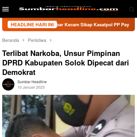
Loncat
Menu
ke
Mobile
konten
 Wartawan Sumbar Kecam Sikap Kasatpol PP Payakumbuh, Minta
HEADLINE HARI INI
Beranda
Peristiwa
Terlibat Narkoba, Unsur Pimpinan
DPRD Kabupaten Solok Dipecat dari
Demokrat
Sumbar Headline
10 Januari 2023