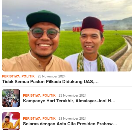
,
23 November 2024
PERISTIWA
POLITIK
Tidak Semua Paslon Pilkada Didukung UAS,…
,
23 November 2024
PERISTIWA
POLITIK
Kampanye Hari Terakhir, Almaisyar-Joni H…
,
21 November 2024
PERISTIWA
POLITIK
Selaras dengan Asta Cita Presiden Prabow…