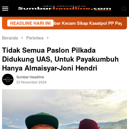
Loncat
Menu
ke
Mobile
konten
i Wartawan Sumbar Kecam Sikap Kasatpol PP Payakumbuh, Minta
HEADLINE HARI INI
Beranda
Peristiwa
Tidak Semua Paslon Pilkada
Didukung UAS, Untuk Payakumbuh
Hanya Almaisyar-Joni Hendri
Sumbar Headline
23 November 2024