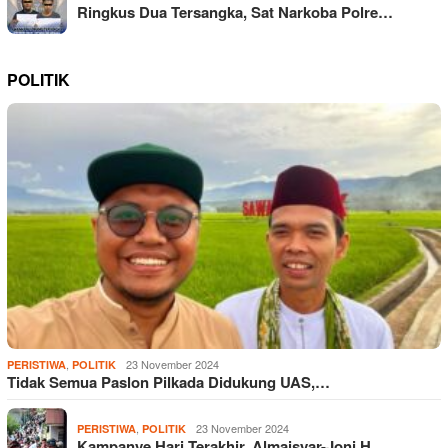
Ringkus Dua Tersangka, Sat Narkoba Polre…
POLITIK
,
23 November 2024
PERISTIWA
POLITIK
Tidak Semua Paslon Pilkada Didukung UAS,…
,
23 November 2024
PERISTIWA
POLITIK
Kampanye Hari Terakhir, Almaisyar-Joni H…