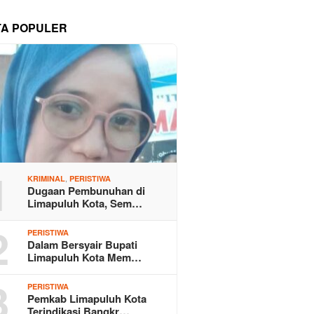
TA POPULER
1
,
KRIMINAL
PERISTIWA
Dugaan Pembunuhan di
Limapuluh Kota, Sem…
2
PERISTIWA
Dalam Bersyair Bupati
Limapuluh Kota Mem…
3
PERISTIWA
Pemkab Limapuluh Kota
Terindikasi Bangkr…