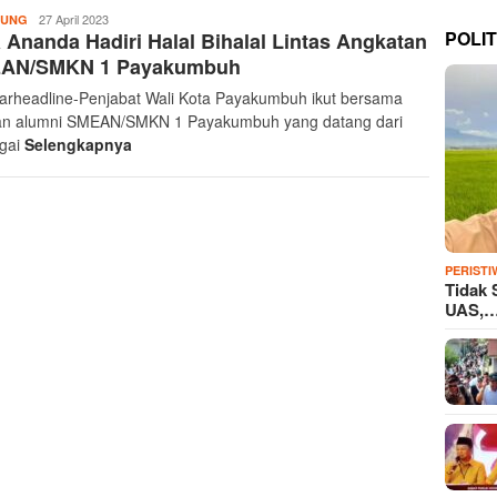
Sumbar
27 April 2023
JUNG
POLIT
 Ananda Hadiri Halal Bihalal Lintas Angkatan
Headline
AN/SMKN 1 Payakumbuh
rheadline-Penjabat Wali Kota Payakumbuh ikut bersama
an alumni SMEAN/SMKN 1 Payakumbuh yang datang dari
gai
Selengkapnya
PERISTI
Tidak 
UAS,