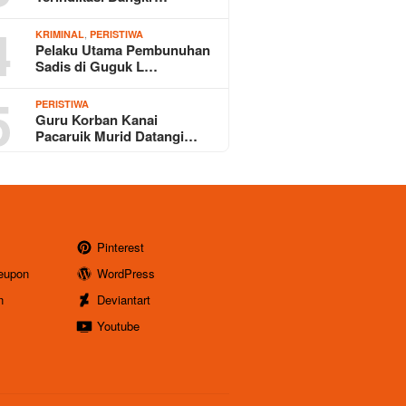
4
,
KRIMINAL
PERISTIWA
Pelaku Utama Pembunuhan
Sadis di Guguk L…
5
PERISTIWA
Guru Korban Kanai
Pacaruik Murid Datangi…
Pinterest
eupon
WordPress
n
Deviantart
Youtube