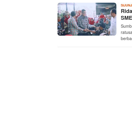
SIJUN
Rida
SME
Sumba
ratus
berba