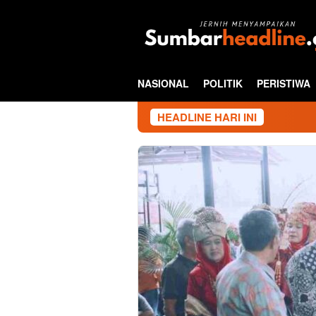
Loncat
ke
konten
NASIONAL
POLITIK
PERISTIWA
HEADLINE HARI INI