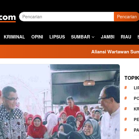
Pencarian
KRIMINAL
OPINI
LIPSUS
SUMBAR
JAMBI
RIAU
Aliansi Wartawan Sumbar Kecam 
TOPI
LI
PO
KR
PE
P