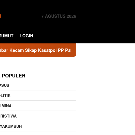
7 AGUSTUS 2026
SUMUT
LOGIN
Sikap Kasatpol PP Payakumbuh, Minta Walikota Evaluasi
K POPULER
PSUS
LITIK
IMINAL
RISTIWA
AYAKUMBUH