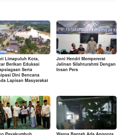
ti Limapuluh Kota,
Joni Hendri Mempererat
ar Berikan Edukasi
Jalinan Silahturahmi Dengan
apsiagaan Serta
Insan Pers
sipasi Dini Bencana
da Lapisan Masyarakat
ko Payakumbuh
Warga Bantah Ada Anggota