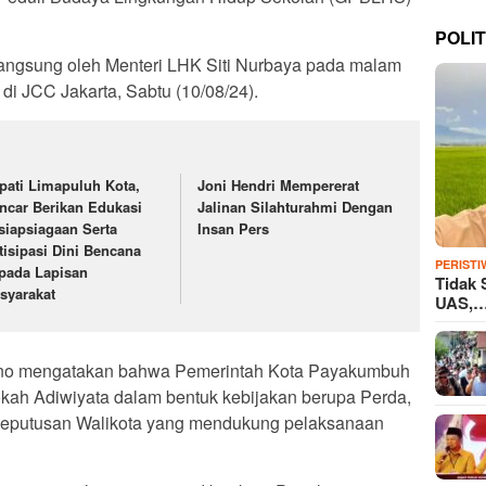
POLIT
langsung oleh Menteri LHK Siti Nurbaya pada malam
di JCC Jakarta, Sabtu (10/08/24).
pati Limapuluh Kota,
Joni Hendri Mempererat
ncar Berikan Edukasi
Jalinan Silahturahmi Dengan
siapsiagaan Serta
Insan Pers
tisipasi Dini Bencana
PERISTI
pada Lapisan
Tidak 
syarakat
UAS,
tno mengatakan bahwa Pemerintah Kota Payakumbuh
kah Adiwiyata dalam bentuk kebijakan berupa Perda,
a Keputusan Walikota yang mendukung pelaksanaan