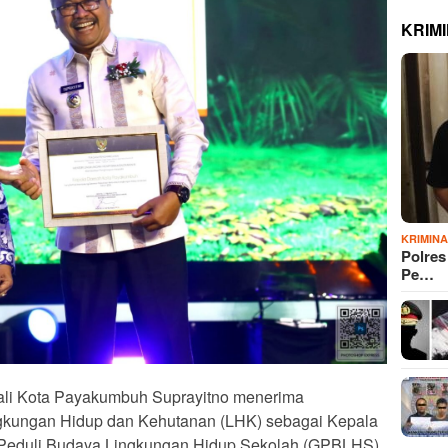
KRIM
KRIMIN
Polre
Pe…
Wali Kota Payakumbuh Suprayitno menerima
gkungan Hidup dan Kehutanan (LHK) sebagai Kepala
Peduli Budaya Lingkungan Hidup Sekolah (GPBLHS)