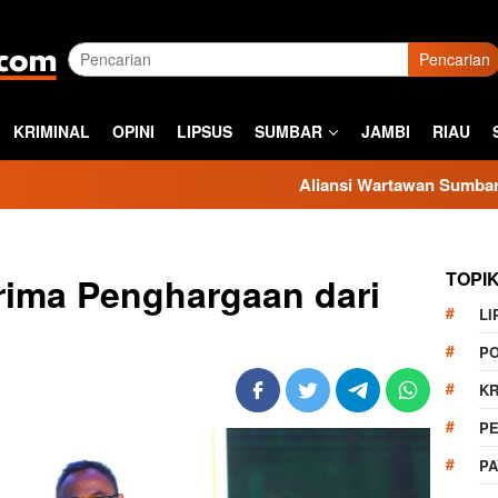
Pencarian
KRIMINAL
OPINI
LIPSUS
SUMBAR
JAMBI
RIAU
Aliansi Wartawan Sumbar Kecam Sikap K
TOPI
ima Penghargaan dari
LI
PO
KR
PE
P