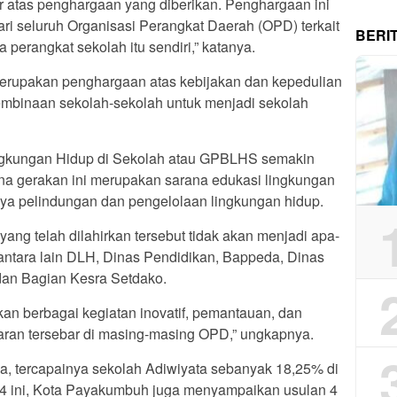
ur atas penghargaan yang diberikan. Penghargaan ini
ri seluruh Organisasi Perangkat Daerah (OPD) terkait
BERI
 perangkat sekolah itu sendiri,” katanya.
merupakan penghargaan atas kebijakan dan kepedulian
mbinaan sekolah-sekolah untuk menjadi sekolah
ngkungan Hidup di Sekolah atau GPBLHS semakin
na gerakan ini merupakan sarana edukasi lingkungan
ya pelindungan dan pengelolaan lingkungan hidup.
ng telah dilahirkan tersebut tidak akan menjadi apa-
t antara lain DLH, Dinas Pendidikan, Bappeda, Dinas
an Bagian Kesra Setdako.
kan berbagai kegiatan inovatif, pemantauan, dan
garan tersebar di masing-masing OPD,” ungkapnya.
ya, tercapainya sekolah Adiwiyata sebanyak 18,25% di
4 ini, Kota Payakumbuh juga menyampaikan usulan 4