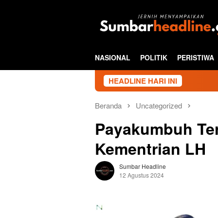
Loncat
ke
konten
NASIONAL
POLITIK
PERISTIWA
HEADLINE HARI INI
Beranda
Uncategorized
Payakumbuh Ter
Kementrian LH
Sumbar Headline
12 Agustus 2024