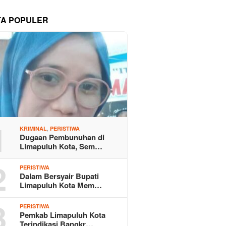
TA POPULER
1
,
KRIMINAL
PERISTIWA
Dugaan Pembunuhan di
Limapuluh Kota, Sem…
2
PERISTIWA
Dalam Bersyair Bupati
Limapuluh Kota Mem…
3
PERISTIWA
Pemkab Limapuluh Kota
Terindikasi Bangkr…