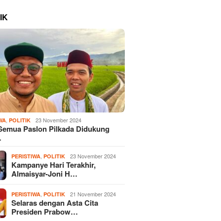
IK
,
23 November 2024
WA
POLITIK
Semua Paslon Pilkada Didukung
…
,
23 November 2024
PERISTIWA
POLITIK
Kampanye Hari Terakhir,
Almaisyar-Joni H…
,
21 November 2024
PERISTIWA
POLITIK
Selaras dengan Asta Cita
Presiden Prabow…