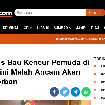
Pencarian
KRIMINAL
OPINI
LIPSUS
SUMBAR
JAMBI
RIAU
Aliansi Wartawan Sumbar Kecam Sikap Kasatp
TOPI
is Bau Kencur Pemuda di
LI
 ini Malah Ancam Akan
PO
orban
KR
PE
P