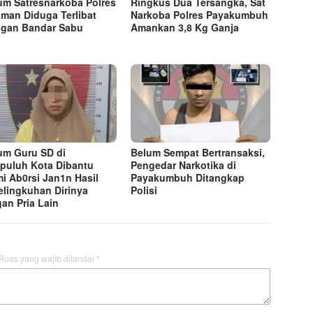
m Satresnarkoba Polres
Ringkus Dua Tersangka, Sat
aman Diduga Terlibat
Narkoba Polres Payakumbuh
ngan Bandar Sabu
Amankan 3,8 Kg Ganja
m Guru SD di
Belum Sempat Bertransaksi,
puluh Kota Dibantu
Pengedar Narkotika di
i Ab0rsi Jan1n Hasil
Payakumbuh Ditangkap
elingkuhan Dirinya
Polisi
an Pria Lain
Ruas yang wajib ditandai
*