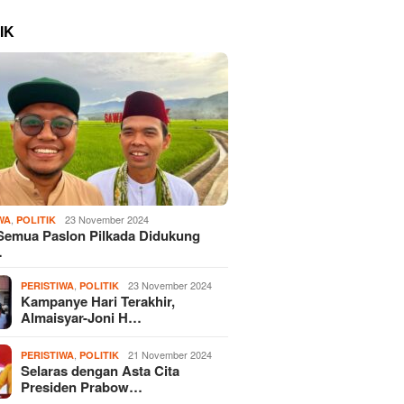
IK
,
23 November 2024
WA
POLITIK
Semua Paslon Pilkada Didukung
…
,
23 November 2024
PERISTIWA
POLITIK
Kampanye Hari Terakhir,
Almaisyar-Joni H…
,
21 November 2024
PERISTIWA
POLITIK
Selaras dengan Asta Cita
Presiden Prabow…