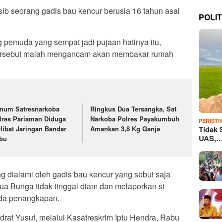
ib seorang gadis bau kencur berusia 16 tahun asal
POLIT
g pemuda yang sempat jadi pujaan hatinya itu,
ersebut malah mengancam akan membakar rumah
num Satresnarkoba
Ringkus Dua Tersangka, Sat
lres Pariaman Diduga
Narkoba Polres Payakumbuh
PERISTI
Tidak 
rlibat Jaringan Bandar
Amankan 3,8 Kg Ganja
UAS,
bu
g dialami oleh gadis bau kencur yang sebut saja
a Bunga tidak tinggal diam dan melaporkan si
ada penangkapan.
at Yusuf, melalui Kasatreskrim Iptu Hendra, Rabu