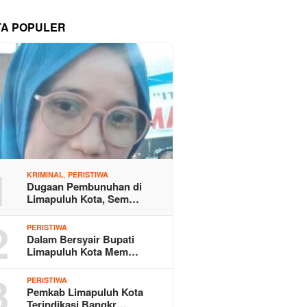
TA POPULER
1
,
KRIMINAL
PERISTIWA
Dugaan Pembunuhan di
Limapuluh Kota, Sem…
2
PERISTIWA
Dalam Bersyair Bupati
Limapuluh Kota Mem…
3
PERISTIWA
Pemkab Limapuluh Kota
Terindikasi Bangkr…