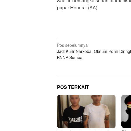
Saat ini tersangka sudah diamanka
papar Hendra. (AA)
Navigasi
Pos sebelumnya
Jadi Kurir Narkoba, Oknum Polisi Diring
pos
BNNP Sumbar
POS TERKAIT