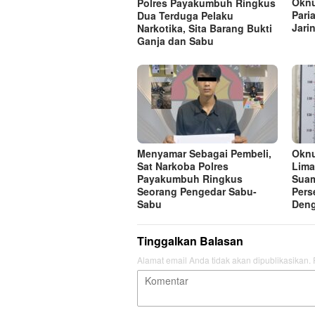
Oknu
Polres Payakumbuh Ringkus
Pari
Dua Terduga Pelaku
Jari
Narkotika, Sita Barang Bukti
Ganja dan Sabu
Menyamar Sebagai Pembeli,
Oknu
Sat Narkoba Polres
Lima
Payakumbuh Ringkus
Suam
Seorang Pengedar Sabu-
Pers
Sabu
Deng
Tinggalkan Balasan
Alamat email Anda tidak akan dipublikasikan.