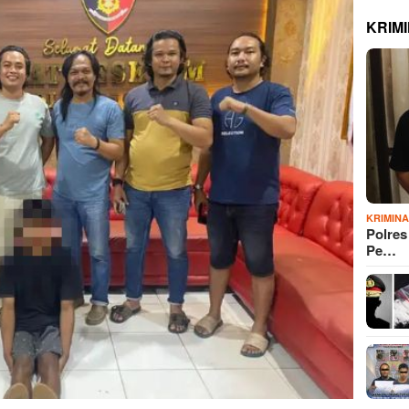
KRIM
KRIMIN
Polre
Pe…