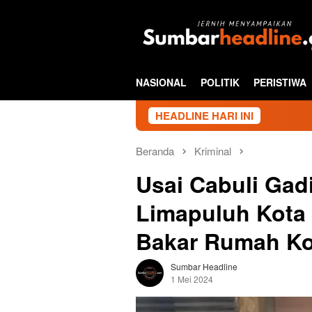
Loncat
ke
konten
NASIONAL
POLITIK
PERISTIWA
HEADLINE HARI INI
Beranda
Kriminal
Usai Cabuli Gad
Limapuluh Kota
Bakar Rumah K
Sumbar Headline
1 Mei 2024