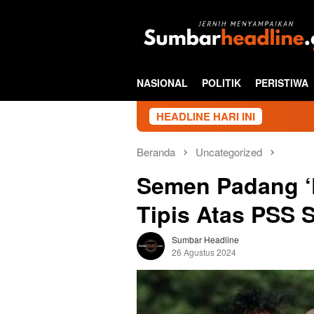
Loncat
ke
konten
NASIONAL
POLITIK
PERISTIWA
HEADLINE HARI INI
Beranda
Uncategorized
Semen Padang ‘
Tipis Atas PSS 
Sumbar Headline
26 Agustus 2024