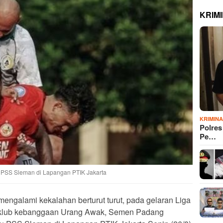
KRIM
KRIMIN
Polre
Pe…
 PSS Sleman di Lapangan PTIK Jakarta
 mengalami kekalahan berturut turut, pada gelaran Liga
 klub kebanggaan Urang Awak, Semen Padang