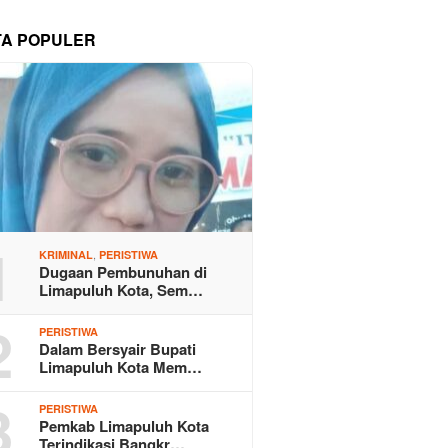
TA POPULER
1
,
KRIMINAL
PERISTIWA
Dugaan Pembunuhan di
Limapuluh Kota, Sem…
2
PERISTIWA
Dalam Bersyair Bupati
Limapuluh Kota Mem…
3
PERISTIWA
Pemkab Limapuluh Kota
Terindikasi Bangkr…