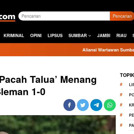
Pencarian
KRIMINAL
OPINI
LIPSUS
SUMBAR
JAMBI
RIAU
Aliansi Wartawan Sumbar Kecam Sika
TOPI
Pacah Talua’ Menang
LI
Sleman 1-0
PO
KR
PE
P