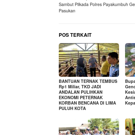
Sambut Pilkada Polres Payakumbuh Gel
pos
Pasukan
POS TERKAIT
BANTUAN TERNAK TEMBUS
Bupa
Rp1 Miliar, TKD JADI
Genc
ANDALAN PULIHKAN
Kesi
EKONOMI PETERNAK
Anti
KORBAN BENCANA DI LIMA
Kepa
PULUH KOTA