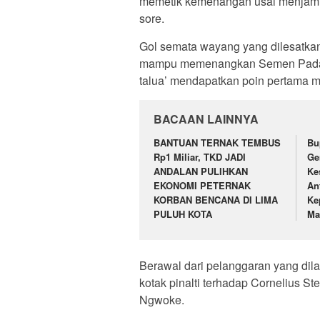
memetik kemenangan usai menjamu
sore.
Gol semata wayang yang dilesatkan 
mampu memenangkan Semen Padang
talua’ mendapatkan poin pertama m
BACAAN LAINNYA
BANTUAN TERNAK TEMBUS
Bu
Rp1 Miliar, TKD JADI
Ge
ANDALAN PULIHKAN
Ke
EKONOMI PETERNAK
An
KORBAN BENCANA DI LIMA
Ke
PULUH KOTA
Ma
Berawal dari pelanggaran yang di
kotak pinalti terhadap Cornelius 
Ngwoke.