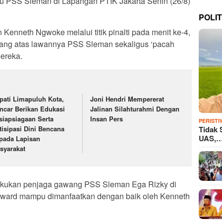
 PSS Sleman di Lapangan PTIK Jakarta Senin (26/8)
POLIT
Kenneth Ngwoke melalui titik pinalti pada menit ke-4,
 atas lawannya PSS Sleman sekaligus ‘pacah
ereka.
pati Limapuluh Kota,
Joni Hendri Mempererat
ncar Berikan Edukasi
Jalinan Silahturahmi Dengan
siapsiagaan Serta
Insan Pers
PERISTI
Tidak 
tisipasi Dini Bencana
UAS,
pada Lapisan
syarakat
lakukan penjaga gawang PSS Sleman Ega Rizky di
Steward mampu dimanfaatkan dengan baik oleh Kenneth