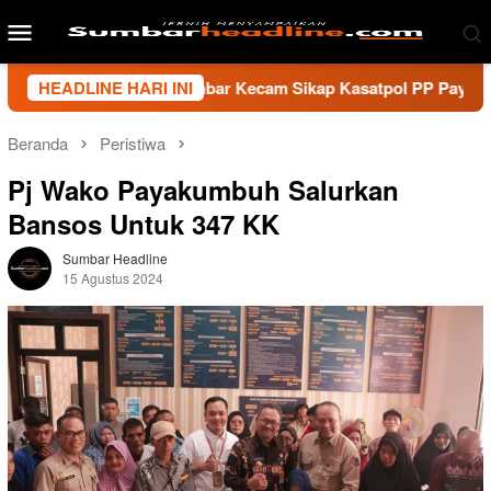
Loncat
Menu
ke
Mobile
konten
i Wartawan Sumbar Kecam Sikap Kasatpol PP Payakumbuh, Minta
HEADLINE HARI INI
Beranda
Peristiwa
Pj Wako Payakumbuh Salurkan
Bansos Untuk 347 KK
Sumbar Headline
15 Agustus 2024