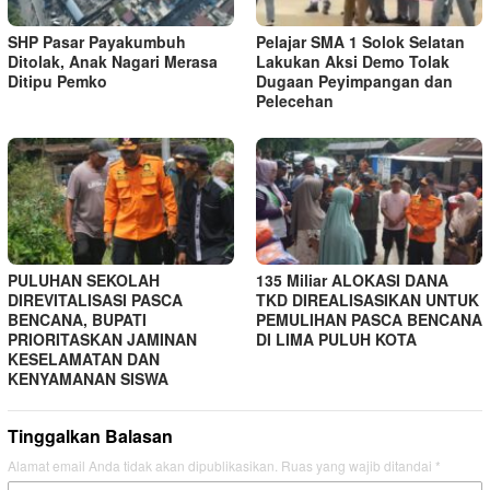
SHP Pasar Payakumbuh
Pelajar SMA 1 Solok Selatan
Ditolak, Anak Nagari Merasa
Lakukan Aksi Demo Tolak
Ditipu Pemko
Dugaan Peyimpangan dan
Pelecehan
PULUHAN SEKOLAH
135 Miliar ALOKASI DANA
DIREVITALISASI PASCA
TKD DIREALISASIKAN UNTUK
BENCANA, BUPATI
PEMULIHAN PASCA BENCANA
PRIORITASKAN JAMINAN
DI LIMA PULUH KOTA
KESELAMATAN DAN
KENYAMANAN SISWA
Tinggalkan Balasan
Alamat email Anda tidak akan dipublikasikan.
Ruas yang wajib ditandai
*