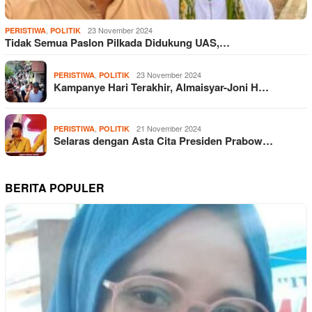
,
23 November 2024
PERISTIWA
POLITIK
Tidak Semua Paslon Pilkada Didukung UAS,…
,
23 November 2024
PERISTIWA
POLITIK
Kampanye Hari Terakhir, Almaisyar-Joni H…
,
21 November 2024
PERISTIWA
POLITIK
Selaras dengan Asta Cita Presiden Prabow…
BERITA POPULER