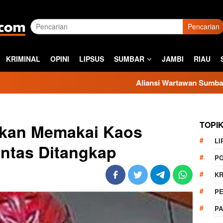
Pencarian
KRIMINAL
OPINI
LIPSUS
SUMBAR
JAMBI
RIAU
Aliansi Wartawan Sumbar Kecam Sikap Ka
TOPI
kan Memakai Kaos
LI
antas Ditangkap
PO
KR
PE
P