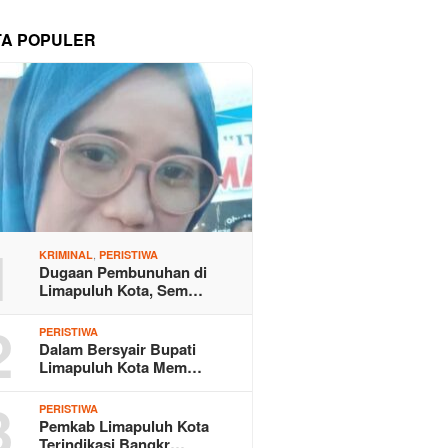
TA POPULER
1
,
KRIMINAL
PERISTIWA
Dugaan Pembunuhan di
Limapuluh Kota, Sem…
2
PERISTIWA
Dalam Bersyair Bupati
Limapuluh Kota Mem…
3
PERISTIWA
Pemkab Limapuluh Kota
Terindikasi Bangkr…