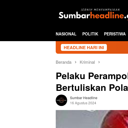
Loncat
ke
konten
NASIONAL
POLITIK
PERISTIWA
HEADLINE HARI INI
Beranda
Kriminal
Pelaku Perampo
Bertuliskan Pol
Sumbar Headline
16 Agustus 2024