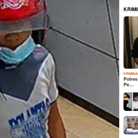
KRIM
KRIMIN
Polre
Pe…