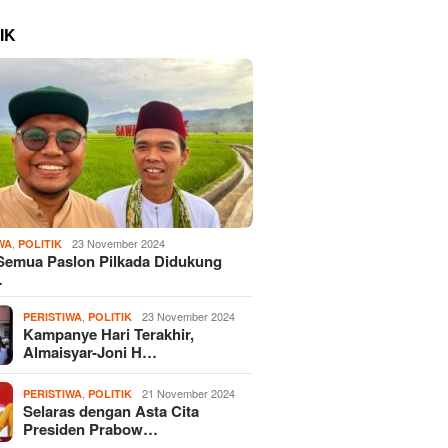
IK
,
23 November 2024
WA
POLITIK
Semua Paslon Pilkada Didukung
…
,
23 November 2024
PERISTIWA
POLITIK
Kampanye Hari Terakhir,
Almaisyar-Joni H…
,
21 November 2024
PERISTIWA
POLITIK
Selaras dengan Asta Cita
Presiden Prabow…