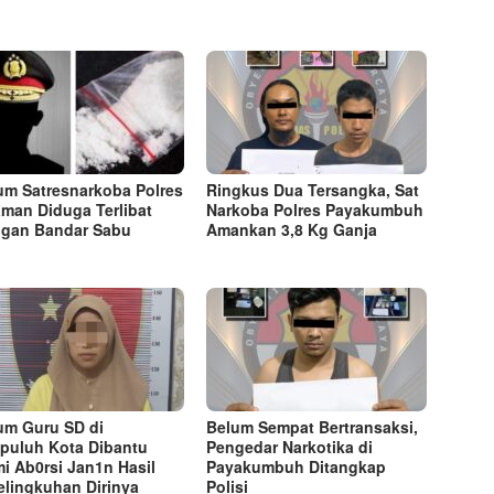
m Satresnarkoba Polres
Ringkus Dua Tersangka, Sat
aman Diduga Terlibat
Narkoba Polres Payakumbuh
ngan Bandar Sabu
Amankan 3,8 Kg Ganja
m Guru SD di
Belum Sempat Bertransaksi,
puluh Kota Dibantu
Pengedar Narkotika di
i Ab0rsi Jan1n Hasil
Payakumbuh Ditangkap
elingkuhan Dirinya
Polisi