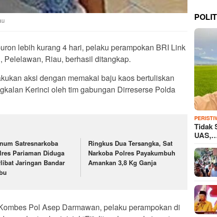
POLIT
au
uron lebih kurang 4 hari, pelaku perampokan BRI Link
, Pelelawan, Riau, berhasil ditangkap.
kukan aksi dengan memakai baju kaos bertuliskan
angkalan Kerinci oleh tim gabungan Dirreserse Polda
PERISTI
Tidak 
UAS,
num Satresnarkoba
Ringkus Dua Tersangka, Sat
lres Pariaman Diduga
Narkoba Polres Payakumbuh
rlibat Jaringan Bandar
Amankan 3,8 Kg Ganja
bu
, Kombes Pol Asep Darmawan, pelaku perampokan di