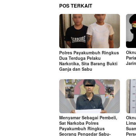
POS TERKAIT
Oknu
Polres Payakumbuh Ringkus
Pari
Dua Terduga Pelaku
Jari
Narkotika, Sita Barang Bukti
Ganja dan Sabu
Menyamar Sebagai Pembeli,
Oknu
Sat Narkoba Polres
Lima
Payakumbuh Ringkus
Suam
Seorang Pengedar Sabu-
Pers