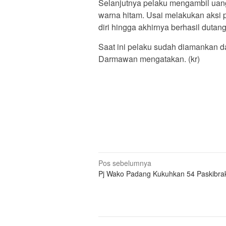
Selanjutnya pelaku mengambil uan
warna hitam. Usai melakukan aksi 
diri hingga akhirnya berhasil dutan
Saat ini pelaku sudah diamankan d
Darmawan mengatakan. (kr)
Navigasi
Pos sebelumnya
Pj Wako Padang Kukuhkan 54 Paskibra
pos