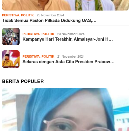
,
23 November 2024
PERISTIWA
POLITIK
Tidak Semua Paslon Pilkada Didukung UAS,…
,
23 November 2024
PERISTIWA
POLITIK
Kampanye Hari Terakhir, Almaisyar-Joni H…
,
21 November 2024
PERISTIWA
POLITIK
Selaras dengan Asta Cita Presiden Prabow…
BERITA POPULER