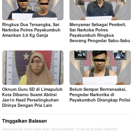
Ringkus Dua Tersangka, Sat
Menyamar Sebagai Pembeli,
Narkoba Polres Payakumbuh
Sat Narkoba Polres
Amankan 3,8 Kg Ganja
Payakumbuh Ringkus
Seorang Pengedar Sabu-Sabu
Oknum Guru SD di Limapuluh
Belum Sempat Bertransaksi,
Kota Dibantu Suami Ab0rsi
Pengedar Narkotika di
Jan1n Hasil Perselingkuhan
Payakumbuh Ditangkap Polisi
Dirinya Dengan Pria Lain
Tinggalkan Balasan
Alamat email Anda tidak akan dipublikasikan.
Ruas yang wajib ditandai
*