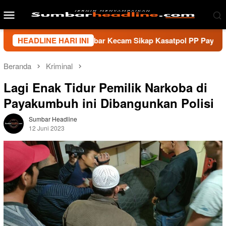
Loncat
Menu
ke
Mobile
konten
i Wartawan Sumbar Kecam Sikap Kasatpol PP Payakumbuh, Minta
HEADLINE HARI INI
Beranda
Kriminal
Lagi Enak Tidur Pemilik Narkoba di
Payakumbuh ini Dibangunkan Polisi
Sumbar Headline
12 Juni 2023