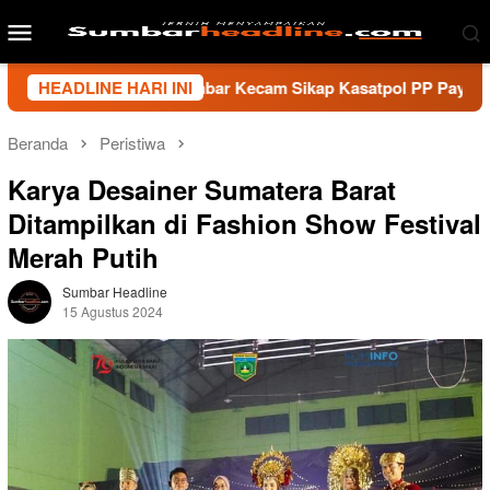
Loncat
Menu
ke
Mobile
konten
i Wartawan Sumbar Kecam Sikap Kasatpol PP Payakumbuh, Minta
HEADLINE HARI INI
Beranda
Peristiwa
Karya Desainer Sumatera Barat
Ditampilkan di Fashion Show Festival
Merah Putih
Sumbar Headline
15 Agustus 2024