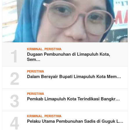
1
,
KRIMINAL
PERISTIWA
Dugaan Pembunuhan di Limapuluh Kota,
Sem…
2
PERISTIWA
Dalam Bersyair Bupati Limapuluh Kota Mem…
3
PERISTIWA
Pemkab Limapuluh Kota Terindikasi Bangkr…
4
,
KRIMINAL
PERISTIWA
Pelaku Utama Pembunuhan Sadis di Guguk L…