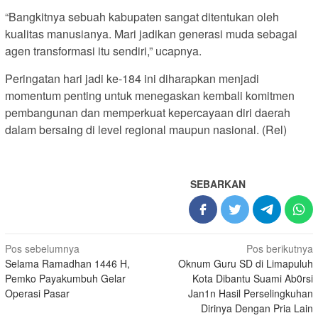
“Bangkitnya sebuah kabupaten sangat ditentukan oleh
kualitas manusianya. Mari jadikan generasi muda sebagai
agen transformasi itu sendiri,” ucapnya.
Peringatan hari jadi ke-184 ini diharapkan menjadi
momentum penting untuk menegaskan kembali komitmen
pembangunan dan memperkuat kepercayaan diri daerah
dalam bersaing di level regional maupun nasional. (Rel)
SEBARKAN
Navigasi
Pos sebelumnya
Pos berikutnya
Selama Ramadhan 1446 H,
Oknum Guru SD di Limapuluh
pos
Pemko Payakumbuh Gelar
Kota Dibantu Suami Ab0rsi
Operasi Pasar
Jan1n Hasil Perselingkuhan
Dirinya Dengan Pria Lain