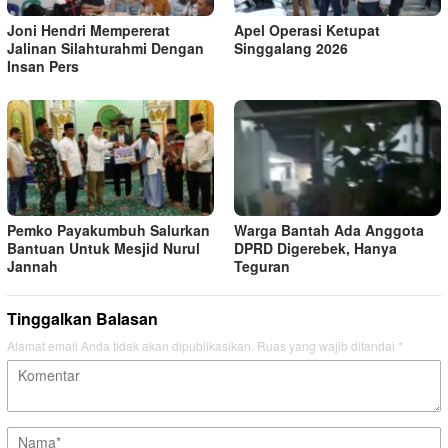
Joni Hendri Mempererat
Apel Operasi Ketupat
Jalinan Silahturahmi Dengan
Singgalang 2026
Insan Pers
Pemko Payakumbuh Salurkan
Warga Bantah Ada Anggota
Bantuan Untuk Mesjid Nurul
DPRD Digerebek, Hanya
Jannah
Teguran
Tinggalkan Balasan
Alamat email Anda tidak akan dipublikasikan.
Ruas yang wajib ditandai
*