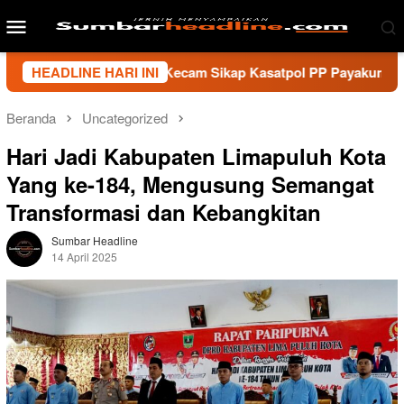
Loncat
Menu
ke
Mobile
konten
n Sumbar Kecam Sikap Kasatpol PP Payakumbuh, Minta Walikota
HEADLINE HARI INI
Beranda
Uncategorized
Hari Jadi Kabupaten Limapuluh Kota
Yang ke-184, Mengusung Semangat
Transformasi dan Kebangkitan
Sumbar Headline
14 April 2025