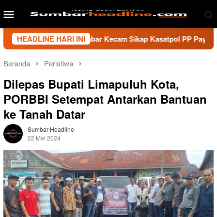
Loncat
Menu
ke
Mobile
konten
i Wartawan Sumbar Kecam Sikap Kasatpol PP Payakumbuh, Mint
HEADLINE HARI INI
Beranda
Peristiwa
Dilepas Bupati Limapuluh Kota,
PORBBI Setempat Antarkan Bantuan
ke Tanah Datar
Sumbar Headline
22 Mei 2024