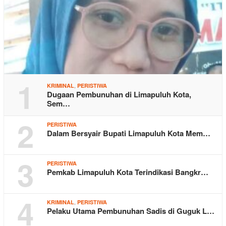
1
,
KRIMINAL
PERISTIWA
Dugaan Pembunuhan di Limapuluh Kota,
Sem…
2
PERISTIWA
Dalam Bersyair Bupati Limapuluh Kota Mem…
3
PERISTIWA
Pemkab Limapuluh Kota Terindikasi Bangkr…
4
,
KRIMINAL
PERISTIWA
Pelaku Utama Pembunuhan Sadis di Guguk L…