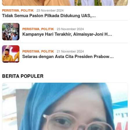
,
23 November 2024
PERISTIWA
POLITIK
Tidak Semua Paslon Pilkada Didukung UAS,…
,
23 November 2024
PERISTIWA
POLITIK
Kampanye Hari Terakhir, Almaisyar-Joni H…
,
21 November 2024
PERISTIWA
POLITIK
Selaras dengan Asta Cita Presiden Prabow…
BERITA POPULER