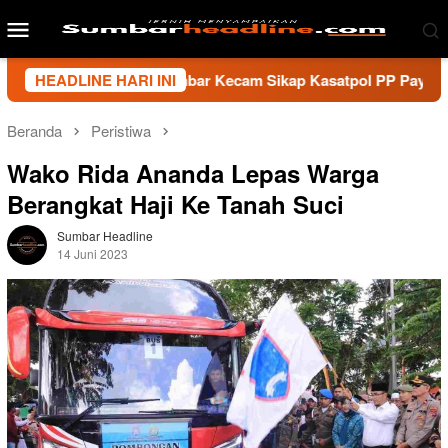
Loncat
Menu
ke
Mobile
konten
i Wartawan Sumbar Kecam Sikap Kasatpol PP Payakumbuh, Minta
HEADLINE HARI INI
Beranda
Peristiwa
Wako Rida Ananda Lepas Warga
Berangkat Haji Ke Tanah Suci
Sumbar Headline
14 Juni 2023