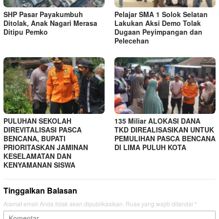
SHP Pasar Payakumbuh
Pelajar SMA 1 Solok Selatan
Ditolak, Anak Nagari Merasa
Lakukan Aksi Demo Tolak
Ditipu Pemko
Dugaan Peyimpangan dan
Pelecehan
PULUHAN SEKOLAH
135 Miliar ALOKASI DANA
DIREVITALISASI PASCA
TKD DIREALISASIKAN UNTUK
BENCANA, BUPATI
PEMULIHAN PASCA BENCANA
PRIORITASKAN JAMINAN
DI LIMA PULUH KOTA
KESELAMATAN DAN
KENYAMANAN SISWA
Tinggalkan Balasan
Alamat email Anda tidak akan dipublikasikan.
Ruas yang wajib ditandai
*