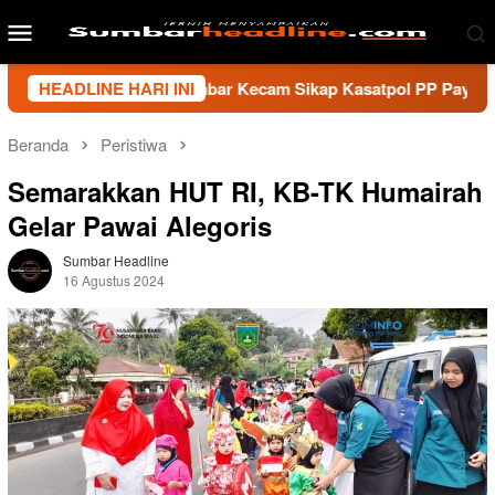
Loncat
Menu
ke
Mobile
konten
i Wartawan Sumbar Kecam Sikap Kasatpol PP Payakumbuh, Mint
HEADLINE HARI INI
Beranda
Peristiwa
Semarakkan HUT RI, KB-TK Humairah
Gelar Pawai Alegoris
Sumbar Headline
16 Agustus 2024