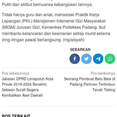
Putih dan atribut bernuansa kebangsaan lainnya.
Tidak hanya guru dan anak, mahasiswi Praktik Kerja
Lapangan (PKL) Manajemen Intervensi Gizi Masyarakat
(MIGM) Jurusan Gizi, Kemenkes Poltekkes Padang, ikut
membantu kelancaran dan keamanan setiap murid selama
iring-iringan pawai berlangsung. (mg/aisyah)
SEBARKAN
Navigasi
Pos sebelumnya
Pos berikutnya
Jabatan DPRD Limapuluh Kota
Seorang Pembuat Batu Bata di
pos
Priode 2019-2024 Berakhir,
Padang Pariman Tertimbun
Sekwan Surati Segera
Tanah Tebing
Kembalikan Aset Daerah
POS TERKAIT