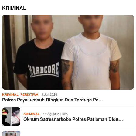
KRIMINAL
,
9 Juli 2026
KRIMINAL
PERISTIWA
Polres Payakumbuh Ringkus Dua Terduga Pe…
14 Agustus 2025
KRIMINAL
Oknum Satresnarkoba Polres Pariaman Didu…