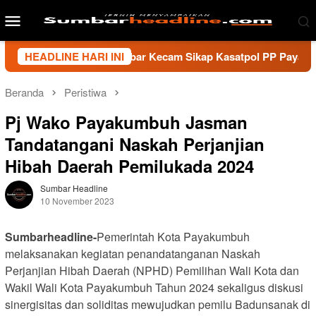
Loncat
Menu
ke
Mobile
konten
i Wartawan Sumbar Kecam Sikap Kasatpol PP Payakumbuh, Minta
HEADLINE HARI INI
Beranda
Peristiwa
Pj Wako Payakumbuh Jasman
Tandatangani Naskah Perjanjian
Hibah Daerah Pemilukada 2024
Sumbar Headline
10 November 2023
Sumbarheadline-
Pemerintah Kota Payakumbuh
melaksanakan kegiatan penandatanganan Naskah
Perjanjian Hibah Daerah (NPHD) Pemilihan Wali Kota dan
Wakil Wali Kota Payakumbuh Tahun 2024 sekaligus diskusi
sinergisitas dan soliditas mewujudkan pemilu Badunsanak di