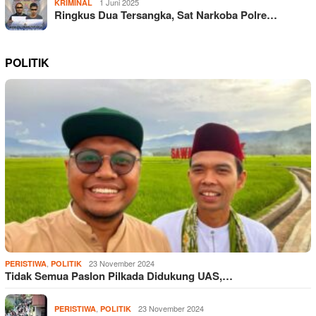
1 Juni 2025
KRIMINAL
Ringkus Dua Tersangka, Sat Narkoba Polre…
POLITIK
,
23 November 2024
PERISTIWA
POLITIK
Tidak Semua Paslon Pilkada Didukung UAS,…
,
23 November 2024
PERISTIWA
POLITIK