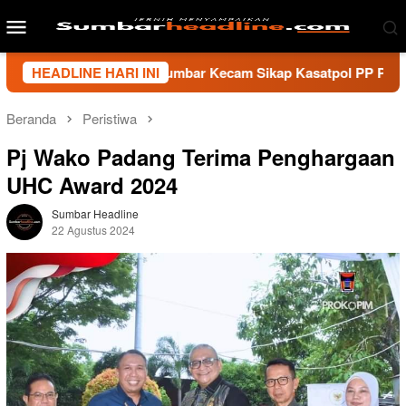
Loncat
Menu
ke
Mobile
konten
nsi Wartawan Sumbar Kecam Sikap Kasatpol PP Payakumbuh, Mi
HEADLINE HARI INI
Beranda
Peristiwa
Pj Wako Padang Terima Penghargaan
UHC Award 2024
Sumbar Headline
22 Agustus 2024