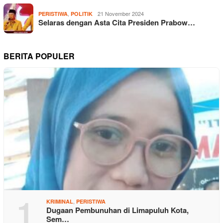
,
21 November 2024
PERISTIWA
POLITIK
Selaras dengan Asta Cita Presiden Prabow…
BERITA POPULER
1
,
KRIMINAL
PERISTIWA
Dugaan Pembunuhan di Limapuluh Kota,
Sem…