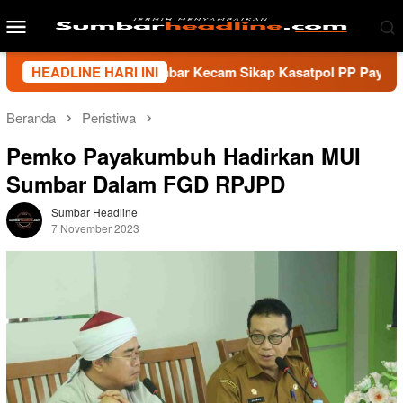
Loncat
Menu
ke
Mobile
konten
i Wartawan Sumbar Kecam Sikap Kasatpol PP Payakumbuh, Minta
HEADLINE HARI INI
Beranda
Peristiwa
Pemko Payakumbuh Hadirkan MUI
Sumbar Dalam FGD RPJPD
Sumbar Headline
7 November 2023