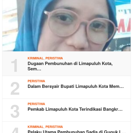
1
,
KRIMINAL
PERISTIWA
Dugaan Pembunuhan di Limapuluh Kota,
Sem…
2
PERISTIWA
Dalam Bersyair Bupati Limapuluh Kota Mem…
3
PERISTIWA
Pemkab Limapuluh Kota Terindikasi Bangkr…
,
KRIMINAL
PERISTIWA
Pelaku Utama Pembunuhan Sadis di Guguk L…