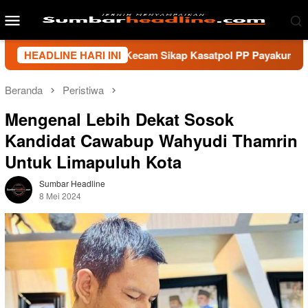
Loncat
Menu
ke
Mobile
konten
wan Sumbar Kecam Sikap Kasatpol PP Payakumbuh, Minta Waliko
HEADLINE HARI INI
Beranda
Peristiwa
Mengenal Lebih Dekat Sosok
Kandidat Cawabup Wahyudi Thamrin
Untuk Limapuluh Kota
Sumbar Headline
8 Mei 2024