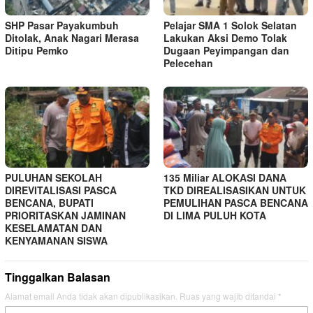
SHP Pasar Payakumbuh
Pelajar SMA 1 Solok Selatan
Ditolak, Anak Nagari Merasa
Lakukan Aksi Demo Tolak
Ditipu Pemko
Dugaan Peyimpangan dan
Pelecehan
PULUHAN SEKOLAH
135 Miliar ALOKASI DANA
DIREVITALISASI PASCA
TKD DIREALISASIKAN UNTUK
BENCANA, BUPATI
PEMULIHAN PASCA BENCANA
PRIORITASKAN JAMINAN
DI LIMA PULUH KOTA
KESELAMATAN DAN
KENYAMANAN SISWA
Tinggalkan Balasan
Alamat email Anda tidak akan dipublikasikan.
Ruas yang wajib ditandai
*