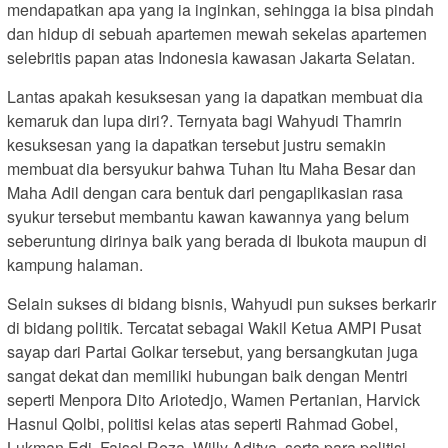
mendapatkan apa yang ia inginkan, sehingga ia bisa pindah
dan hidup di sebuah apartemen mewah sekelas apartemen
selebritis papan atas Indonesia kawasan Jakarta Selatan.
Lantas apakah kesuksesan yang ia dapatkan membuat dia
kemaruk dan lupa diri?. Ternyata bagi Wahyudi Thamrin
kesuksesan yang ia dapatkan tersebut justru semakin
membuat dia bersyukur bahwa Tuhan Itu Maha Besar dan
Maha Adil dengan cara bentuk dari pengaplikasian rasa
syukur tersebut membantu kawan kawannya yang belum
seberuntung dirinya baik yang berada di Ibukota maupun di
kampung halaman.
Selain sukses di bidang bisnis, Wahyudi pun sukses berkarir
di bidang politik. Tercatat sebagai Wakil Ketua AMPI Pusat
sayap dari Partai Golkar tersebut, yang bersangkutan juga
sangat dekat dan memiliki hubungan baik dengan Mentri
seperti Menpora Dito Ariotedjo, Wamen Pertanian, Harvick
Hasnul Qolbi, politisi kelas atas seperti Rahmad Gobel,
Lukman Edi, Faisol Reza, Willy Aditya, serta para politisi