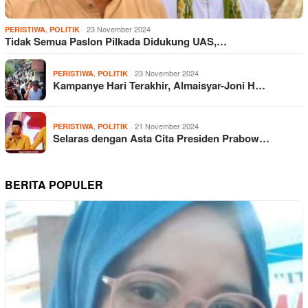
,
23 November 2024
PERISTIWA
POLITIK
Tidak Semua Paslon Pilkada Didukung UAS,…
,
23 November 2024
PERISTIWA
POLITIK
Kampanye Hari Terakhir, Almaisyar-Joni H…
,
21 November 2024
PERISTIWA
POLITIK
Selaras dengan Asta Cita Presiden Prabow…
BERITA POPULER