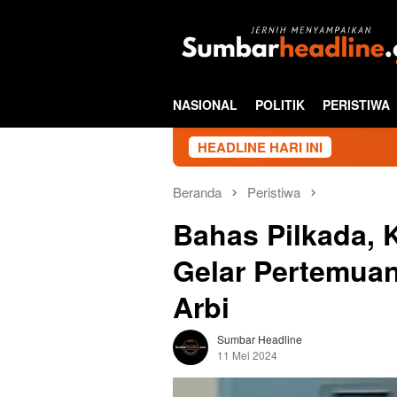
Loncat
ke
konten
NASIONAL
POLITIK
PERISTIWA
HEADLINE HARI INI
Beranda
Peristiwa
Bahas Pilkada,
Gelar Pertemuan
Arbi
Sumbar Headline
11 Mei 2024