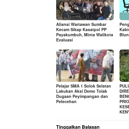
Aliansi Wartawan Sumbar
Peng
Kecam Sikap Kasatpol PP
Kabi
Payakumbuh, Minta Walikota
Blun
Evaluasi
Pelajar SMA 1 Solok Selatan
PUL
Lakukan Aksi Demo Tolak
DIRE
Dugaan Peyimpangan dan
BEN
Pelecehan
PRI
KES
KEN
Tinggalkan Balasan