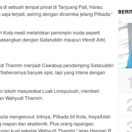
 di sebuah tempat privat di Tanjuang Pati, Harau.
BERI
aja terjadi, seiring dengan dinamika jelang Pilkada,”
h Kota mesti melahirkan pemimpin muda seperti
asangkan dengan Safaruddin maupun Irfendi Arbi,
di Thamrin menjadi Cawabup pendamping Safaruddin
 “Sebenarnya banyak opsi, tapi yang intens dengan
 dan tokoh masyarakat Luak Limopuluah, memberi
an Wahyudi Thamrin.
mulai mengerucut. Intinya, Pilkada 50 Kota, InsyaAllah
g mapan dan akademik. Plus orang lapangan,
ngan kuat sekelas Wahyudi Thamrin,” jelas Herman R.