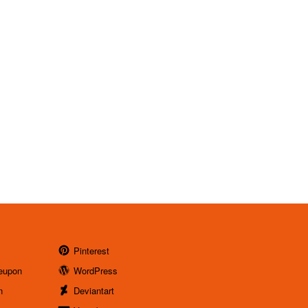
Pinterest
eupon
WordPress
n
Deviantart