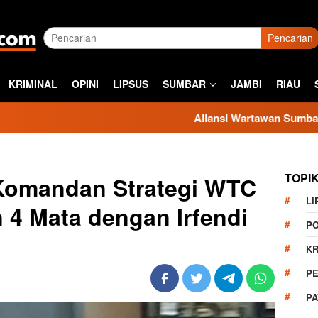
Pencarian
KRIMINAL
OPINI
LIPSUS
SUMBAR
JAMBI
RIAU
Aliansi Wartawan Sumbar Kecam Sikap K
TOPI
 Komandan Strategi WTC
LI
 4 Mata dengan Irfendi
PO
KR
PE
P