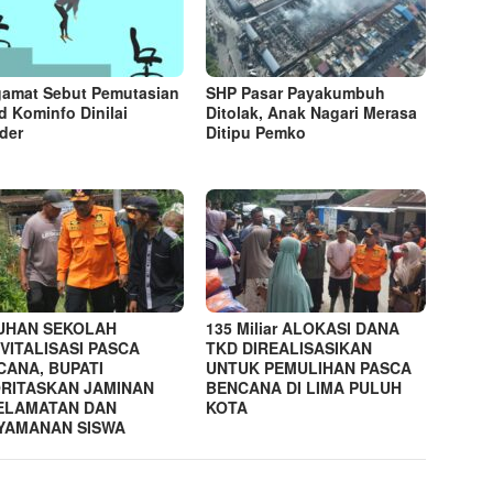
amat Sebut Pemutasian
SHP Pasar Payakumbuh
d Kominfo Dinilai
Ditolak, Anak Nagari Merasa
der
Ditipu Pemko
UHAN SEKOLAH
135 Miliar ALOKASI DANA
VITALISASI PASCA
TKD DIREALISASIKAN
CANA, BUPATI
UNTUK PEMULIHAN PASCA
ORITASKAN JAMINAN
BENCANA DI LIMA PULUH
ELAMATAN DAN
KOTA
YAMANAN SISWA