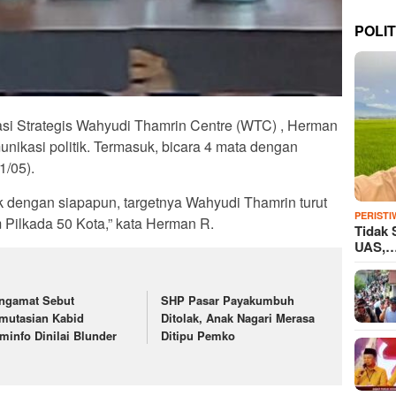
POLIT
i Strategis Wahyudi Thamrin Centre (WTC) , Herman
unikasi politik. Termasuk, bicara 4 mata dengan
1/05).
k dengan siapapun, targetnya Wahyudi Thamrin turut
PERISTI
am Pilkada 50 Kota,” kata Herman R.
Tidak 
UAS,
ngamat Sebut
SHP Pasar Payakumbuh
mutasian Kabid
Ditolak, Anak Nagari Merasa
minfo Dinilai Blunder
Ditipu Pemko