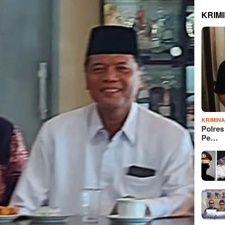
KRIM
KRIMIN
Polre
Pe…