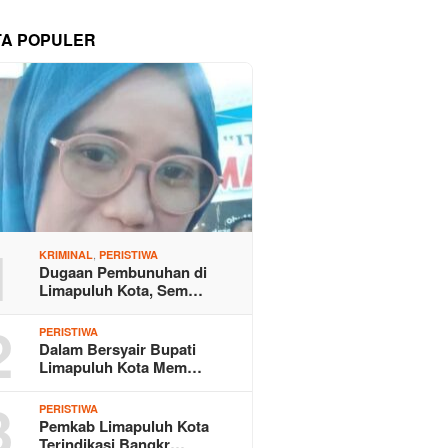
TA POPULER
1
,
KRIMINAL
PERISTIWA
Dugaan Pembunuhan di
Limapuluh Kota, Sem…
2
PERISTIWA
Dalam Bersyair Bupati
Limapuluh Kota Mem…
3
PERISTIWA
Pemkab Limapuluh Kota
Terindikasi Bangkr…