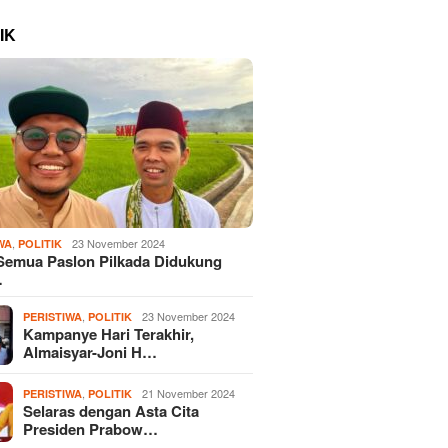
IK
,
23 November 2024
WA
POLITIK
Semua Paslon Pilkada Didukung
…
,
23 November 2024
PERISTIWA
POLITIK
Kampanye Hari Terakhir,
Almaisyar-Joni H…
,
21 November 2024
PERISTIWA
POLITIK
Selaras dengan Asta Cita
Presiden Prabow…