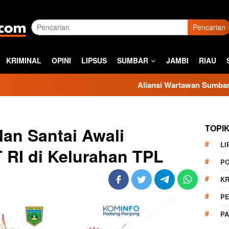
Pencarian
KRIMINAL
OPINI
LIPSUS
SUMBAR
JAMBI
RIAU
Aliansi Wartawan Sumbar Kecam Sikap K
TOPI
an Santai Awali
LI
RI di Kelurahan TPL
PO
KR
PE
P