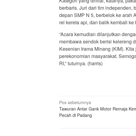
Kategori yang dinilai, katanya, pak
berbaris. Juri dari tim independen
depan SMP N 5, berbelok ke arah A
rel kereta api, dan balik kembali ke
“Acara kemudian dilanjutkan denga
membawa sendok berisi kelereng d
Kesenian Irama Minang (KIM). Kit
perekonomian masyarakat. Semoga 
RI,” tuturnya. (harris)
Navigasi
Pos sebelumnya
Tawuran Antar Gank Motor Remaja Kem
pos
Pecah di Padang