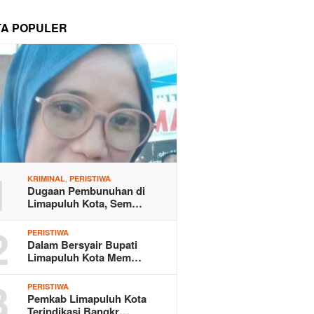
TA POPULER
1
,
KRIMINAL
PERISTIWA
Dugaan Pembunuhan di
Limapuluh Kota, Sem…
2
PERISTIWA
Dalam Bersyair Bupati
Limapuluh Kota Mem…
3
PERISTIWA
Pemkab Limapuluh Kota
Terindikasi Bangkr…