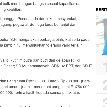
at baik membangun bangsa sesuai kapasitas dan
ing keahlian.
BERI
t, bangga. Peserta ada dari tokoh masyarakat,
agang, pegawai. Semoga terus berlanjut dan
utra, S.H mengatakan berbagai etnis ikut serta pada
a pimpin itu, menunjukkan toleransi yang terjalin
, diikuti tim putra dan putri dari delapan RT di
kolah Dasar; SD Muhammadiyah, SDN 02 PPT, dan SD IT
fi dan uang tunai Rp250.000. Juara 2 Rp200.000, juara
egori umum, juara 1 mendapat uang tunai Rp750.000,
300.000. Terima kasih kepada semua pihak atas