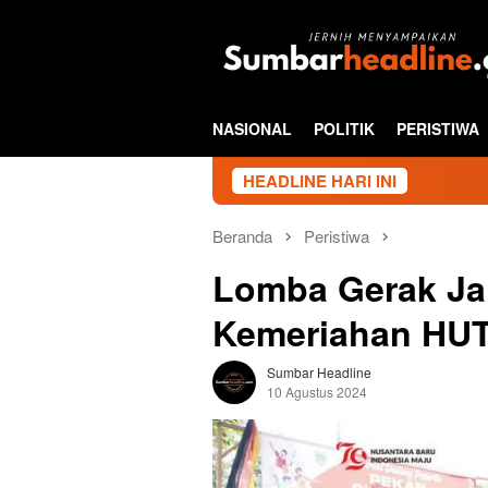
Loncat
ke
konten
NASIONAL
POLITIK
PERISTIWA
HEADLINE HARI INI
Beranda
Peristiwa
Lomba Gerak Jal
Kemeriahan HUT 
Sumbar Headline
10 Agustus 2024