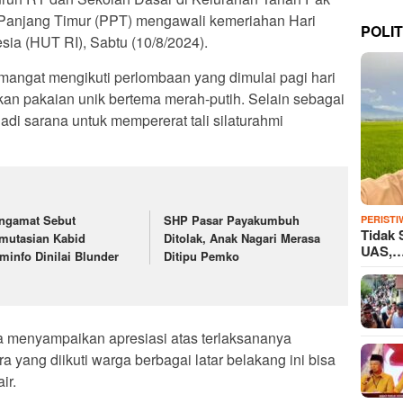
Panjang Timur (PPT) mengawali kemeriahan Hari
POLIT
sia (HUT RI), Sabtu (10/8/2024).
mangat mengikuti perlombaan yang dimulai pagi hari
n pakaian unik bertema merah-putih. Selain sebagai
adi sarana untuk mempererat tali silaturahmi
ngamat Sebut
SHP Pasar Payakumbuh
PERISTI
Tidak 
mutasian Kabid
Ditolak, Anak Nagari Merasa
UAS,
minfo Dinilai Blunder
Ditipu Pemko
menyampaikan apresiasi atas terlaksananya
a yang diikuti warga berbagai latar belakang ini bisa
ir.