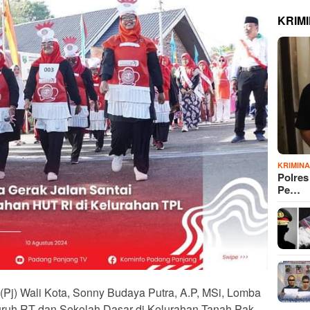
KRIM
KRIMIN
Polre
Pe…
(Pj) Wali Kota, Sonny Budaya Putra, A.P, MSi, Lomba
eluruh RT dan Sekolah Dasar di Kelurahan Tanah Pak