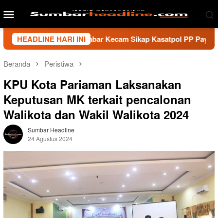
Loncat
Menu
ke
Mobile
konten
i Wartawan Sumbar Kecam Sikap Kasatpol PP Payakumbuh, Mint
HEADLINE HARI INI
Beranda
Peristiwa
KPU Kota Pariaman Laksanakan
Keputusan MK terkait pencalonan
Walikota dan Wakil Walikota 2024
Sumbar Headline
24 Agustus 2024