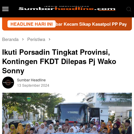
Loncat
Menu
ke
Mobile
konten
i Wartawan Sumbar Kecam Sikap Kasatpol PP Payakumbuh, Minta
HEADLINE HARI INI
Beranda
Peristiwa
Ikuti Porsadin Tingkat Provinsi,
Kontingen FKDT Dilepas Pj Wako
Sonny
Sumbar Headline
13 September 2024