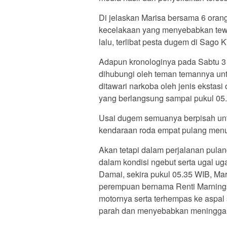
Di jelaskan Marisa bersama 6 ora
kecelakaan yang menyebabkan tew
lalu, terlibat pesta dugem di Sago 
Adapun kronologinya pada Sabtu 3 A
dihubungi oleh teman temannya untu
ditawari narkoba oleh jenis ekstas
yang berlangsung sampai pukul 05
Usai dugem semuanya berpisah unt
kendaraan roda empat pulang men
Akan tetapi dalam perjalanan pula
dalam kondisi ngebut serta ugal u
Damai, sekira pukul 05.35 WIB, Ma
perempuan bernama Renti Marningsih
motornya serta terhempas ke aspa
parah dan menyebabkan meninggal