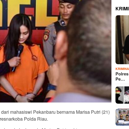
KRIM
KRIMIN
Polre
Pe…
 dari mahasiswi Pekanbaru bernama Marisa Putri (21)
rresnarkoba Polda Riau.