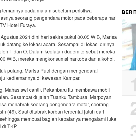
ng temannya pada malam sebelum peristiwa
BERI
asnya seorang pengendara motor pada beberapa hari
KTV Hotel Furaya.
gustus 2024 dini hari sekira pukul 00.05 WIB, Marisa
k datang ke lokasi acara. Sesampai di lokasi dirinya
i oleh T dan O. Dalam kegiatan dugem tersebut mereka
.00 WIB, mereka mengkonsumsi narkoba dan alkohol.
uk pulang. Marisa Putri dengan mengendarai
uju kediamannya di kawasan Kampar.
ng, Mahasiswi cantik Pekanbaru itu membawa mobil
galan. Sesampai di jalan Tuanku Tambusai Marpoyan
risa menabrak seorang pengendara motor, seorang
 (46). Saat ditabrak korban terpental jatuh dari
l sehingga membuat bagian kepalanya mengalami luka
 di TKP.