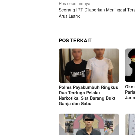
Navigasi
Pos sebelumnya
Seorang IRT Dilaporkan Meninggal Ter
pos
Arus Listrik
POS TERKAIT
Oknu
Polres Payakumbuh Ringkus
Pari
Dua Terduga Pelaku
Jari
Narkotika, Sita Barang Bukti
Ganja dan Sabu