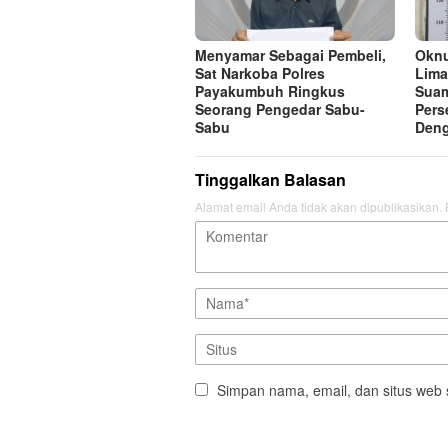
Menyamar Sebagai Pembeli,
Oknu
Sat Narkoba Polres
Lima
Payakumbuh Ringkus
Suam
Seorang Pengedar Sabu-
Pers
Sabu
Deng
Tinggalkan Balasan
Alamat email Anda tidak akan dipublikasikan.
Simpan nama, email, dan situs web 