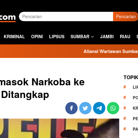
Pencarian
KRIMINAL
OPINI
LIPSUS
SUMBAR
JAMBI
RIAU
Aliansi Wartawan Sumbar Kecam Sikap Ka
TOPI
masok Narkoba ke
LI
 Ditangkap
PO
KR
PE
P