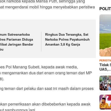
ok narkoba kepada Marisa Putri, sehingga yang
saat mengendarai mobil hingga menyebabkan peristiwa
POLIT
num Satresnarkoba
Ringkus Dua Tersangka, Sat
lres Pariaman Diduga
Narkoba Polres Payakumbuh
rlibat Jaringan Bandar
Amankan 3,8 Kg Ganja
bu
PERISTI
Tidak 
bes Pol Manang Subeti, kepada awak media,
UAS,
h mengamankan dua dari enam orang teman dari MP
8).
 teman dari pelaku dan saat ini masih dalam proses
kukan pemeriksaan akan dibebeberkan kepada awak
ebut sambungnya lagi.