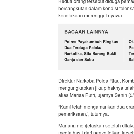
Kedua orang tersebut diduga pemas
bersangkutan dalam kondisi teler 
kecelakaan merenggut nyawa.
BACAAN LAINNYA
Polres Payakumbuh Ringkus
Ok
Dua Terduga Pelaku
Po
Narkotika, Sita Barang Bukti
Te
Ganja dan Sabu
Sa
Direktur Narkoba Polda Riau, Kom
mengungkapkan jika pihaknya tela
alias Marisa Putri, ujarnya Senin (5/
“Kami telah mengamankan dua orang
pemeriksaan,”, tuturnya.
Manang menjelaskan setelah dila
media hasil dari penyelidikan ters