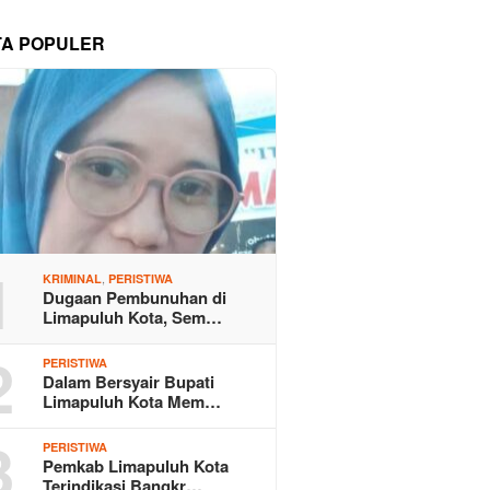
TA POPULER
1
,
KRIMINAL
PERISTIWA
Dugaan Pembunuhan di
Limapuluh Kota, Sem…
2
PERISTIWA
Dalam Bersyair Bupati
Limapuluh Kota Mem…
3
PERISTIWA
Pemkab Limapuluh Kota
Terindikasi Bangkr…