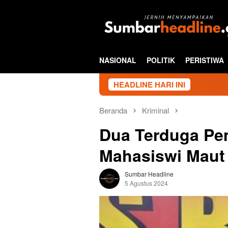
Loncat
ke
konten
NASIONAL
POLITIK
PERISTIWA
HEADLINE HARI INI
Beranda
Kriminal
Dua Terduga Pe
Mahasiswi Maut
Sumbar Headline
5 Agustus 2024