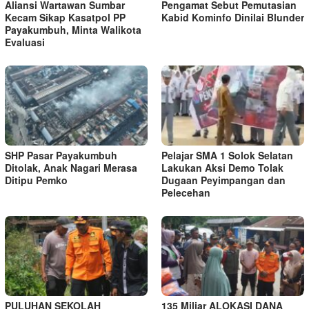
Aliansi Wartawan Sumbar
Pengamat Sebut Pemutasian
Kecam Sikap Kasatpol PP
Kabid Kominfo Dinilai Blunder
Payakumbuh, Minta Walikota
Evaluasi
SHP Pasar Payakumbuh
Pelajar SMA 1 Solok Selatan
Ditolak, Anak Nagari Merasa
Lakukan Aksi Demo Tolak
Ditipu Pemko
Dugaan Peyimpangan dan
Pelecehan
PULUHAN SEKOLAH
135 Miliar ALOKASI DANA