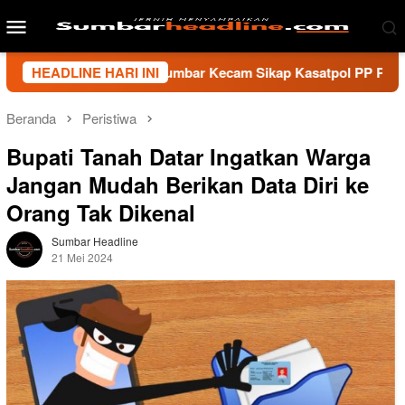
Loncat
Menu
ke
Mobile
konten
ansi Wartawan Sumbar Kecam Sikap Kasatpol PP Payakumbuh, Mi
HEADLINE HARI INI
Beranda
Peristiwa
Bupati Tanah Datar Ingatkan Warga
Jangan Mudah Berikan Data Diri ke
Orang Tak Dikenal
Sumbar Headline
21 Mei 2024