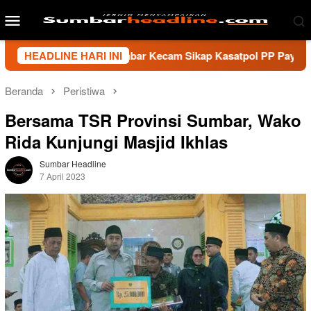
Loncat
Menu
ke
Mobile
konten
 Wartawan Sumbar Kecam Sikap Kasatpol PP Payakumbuh, Minta
HEADLINE HARI INI
Beranda
Peristiwa
Bersama TSR Provinsi Sumbar, Wako
Rida Kunjungi Masjid Ikhlas
Sumbar Headline
7 April 2023