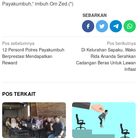
Payakumbuh,” imbuh Om Zed.(*)
SEBARKAN
Navigasi
Pos sebelumnya
Pos berikutnya
12 Personil Polres Payakumbuh
Di Kelurahan Sapaku, Wako
pos
Berprestasi Mendapatkan
Rida Ananda Serahkan
Reward
Cadangan Beras Untuk Lawan
Inflasi
POS TERKAIT