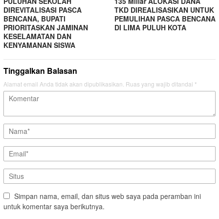
PULUHAN SEKOLAH
135 Miliar ALOKASI DANA
DIREVITALISASI PASCA
TKD DIREALISASIKAN UNTUK
BENCANA, BUPATI
PEMULIHAN PASCA BENCANA
PRIORITASKAN JAMINAN
DI LIMA PULUH KOTA
KESELAMATAN DAN
KENYAMANAN SISWA
Tinggalkan Balasan
Alamat email Anda tidak akan dipublikasikan.
Ruas yang wajib ditandai
*
Simpan nama, email, dan situs web saya pada peramban ini
untuk komentar saya berikutnya.