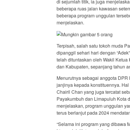
di sejumlah titik, ia juga menjelas
beberapa ruas jalan kawasan setem
beberapa program unggulan tersebu
menjelaskan.
Terpisah, salah satu tokoh muda P
dipanggil sehari hari dengan “Ade
telah dituntaskan oleh Wakil Ketua
dan Kabupaten, sepanjang tahun a
Menurutnya sebagai anggota DPR RI
janjinya kepada konstituennya. Hal i
Chairil Chan yang juga tercatat s
Payakumbuh dan Limapuluh Kota da
menjelaskan, program unggulan yan
terus berlanjut pada 2024 mendatan
“Selama ini program yang dibawa M