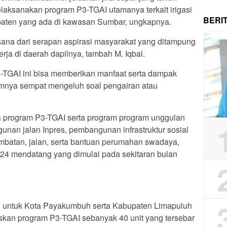
elaksanakan program P3-TGAI utamanya terkait irigasi
BERI
upaten yang ada di kawasan Sumbar, ungkapnya.
sana dari serapan aspirasi masyarakat yang ditampung
ja di daerah dapilnya, tambah M. Iqbal.
-TGAI ini bisa memberikan manfaat serta dampak
umnya sempat mengeluh soal pengairan atau
ika program P3-TGAI serta program program unggulan
nan jalan Inpres, pembangunan infrastruktur sosial
batan, jalan, serta bantuan perumahan swadaya,
024 mendatang yang dimulai pada sekitaran bulan
n untuk Kota Payakumbuh serta Kabupaten Limapuluh
askan program P3-TGAI sebanyak 40 unit yang tersebar