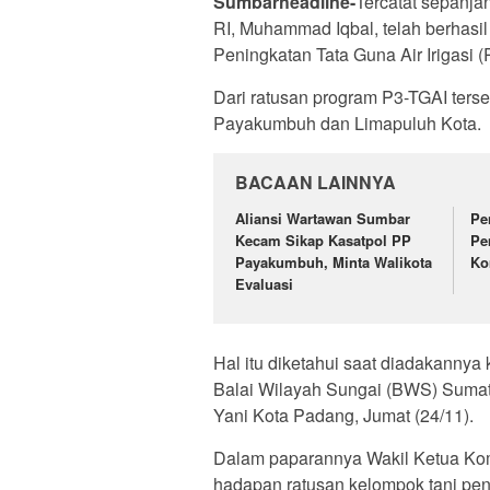
Sumbarheadline-
Tercatat sepanja
RI, Muhammad Iqbal, telah berhas
Peningkatan Tata Guna Air Irigasi
Dari ratusan program P3-TGAI terse
Payakumbuh dan Limapuluh Kota.
BACAAN LAINNYA
Aliansi Wartawan Sumbar
Pe
Kecam Sikap Kasatpol PP
Pe
Payakumbuh, Minta Walikota
Ko
Evaluasi
Hal itu diketahui saat diadakannya 
Balai Wilayah Sungai (BWS) Sumate
Yani Kota Padang, Jumat (24/11).
Dalam paparannya Wakil Ketua Komi
hadapan ratusan kelompok tani pen