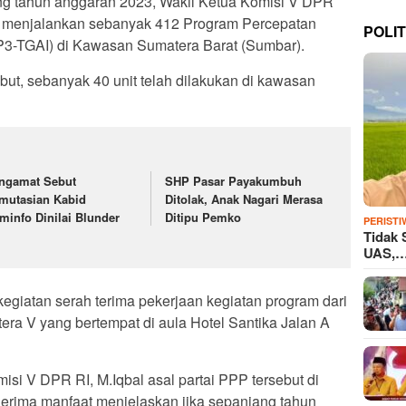
ng tahun anggaran 2023, Wakil Ketua Komisi V DPR
il menjalankan sebanyak 412 Program Percepatan
POLIT
 (P3-TGAI) di Kawasan Sumatera Barat (Sumbar).
but, sebanyak 40 unit telah dilakukan di kawasan
ngamat Sebut
SHP Pasar Payakumbuh
mutasian Kabid
Ditolak, Anak Nagari Merasa
minfo Dinilai Blunder
Ditipu Pemko
PERISTI
Tidak 
UAS,
kegiatan serah terima pekerjaan kegiatan program dari
ra V yang bertempat di aula Hotel Santika Jalan A
si V DPR RI, M.Iqbal asal partai PPP tersebut di
erima manfaat menjelaskan jika sepanjang tahun