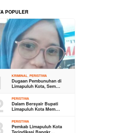
TA POPULER
1
,
KRIMINAL
PERISTIWA
Dugaan Pembunuhan di
Limapuluh Kota, Sem…
2
PERISTIWA
Dalam Bersyair Bupati
Limapuluh Kota Mem…
3
PERISTIWA
Pemkab Limapuluh Kota
Terindikasi Bangkr…