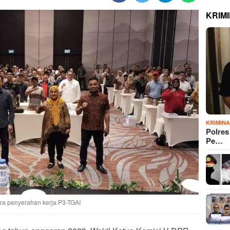
KRIM
KRIMIN
Polre
Pe…
ara penyerahan kerja P3-TGAI