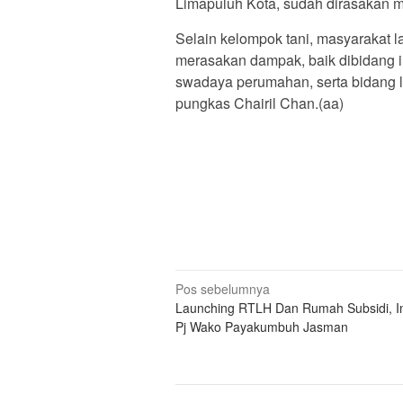
Limapuluh Kota, sudah dirasakan m
Selain kelompok tani, masyarakat l
merasakan dampak, baik dibidang in
swadaya perumahan, serta bidang 
pungkas Chairil Chan.(aa)
Navigasi
Pos sebelumnya
Launching RTLH Dan Rumah Subsidi, In
pos
Pj Wako Payakumbuh Jasman