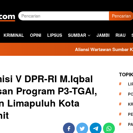
Pencarian
KRIMINAL
OPINI
LIPSUS
SUMBAR
JAMBI
RIAU
Aliansi Wartawan Sumbar Kecam Sikap Kasat
TOPI
isi V DPR-RI M.Iqbal
LI
san Program P3-TGAI,
PO
 Limapuluh Kota
KR
it
PE
P