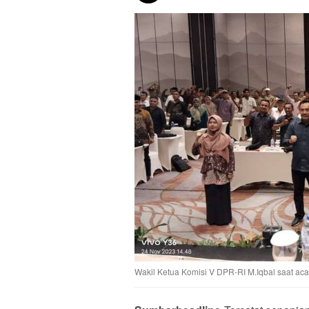
Wakil Ketua Komisi V DPR-RI M.Iqbal saat ac