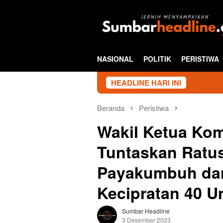
Loncat
ke
konten
NASIONAL
POLITIK
PERISTIWA
HEADLINE HARI INI
Beranda
Peristiwa
Wakil Ketua Kom
Tuntaskan Ratu
Payakumbuh dan
Kecipratan 40 Un
Sumbar Headline
3 Desember 2023