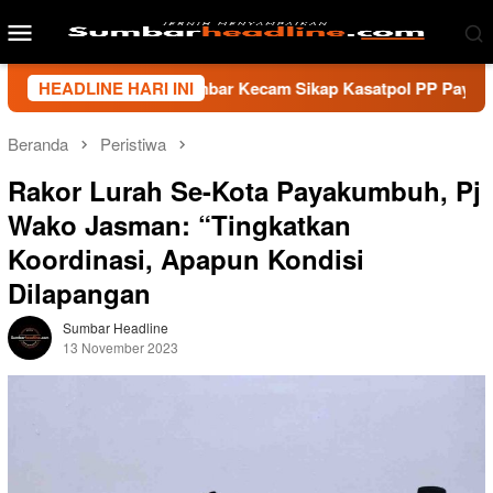
Loncat
Menu
ke
Mobile
konten
i Wartawan Sumbar Kecam Sikap Kasatpol PP Payakumbuh, Minta
HEADLINE HARI INI
Beranda
Peristiwa
Rakor Lurah Se-Kota Payakumbuh, Pj
Wako Jasman: “Tingkatkan
Koordinasi, Apapun Kondisi
Dilapangan
Sumbar Headline
13 November 2023