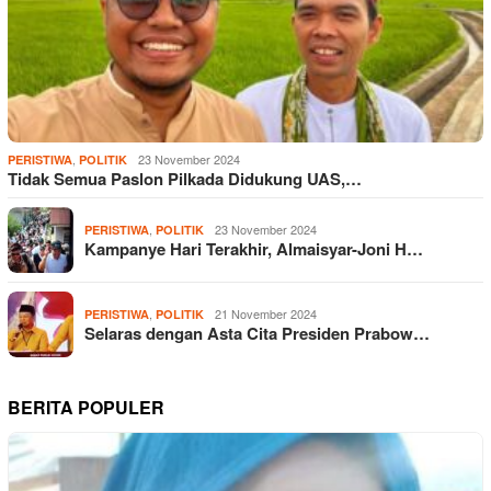
,
23 November 2024
PERISTIWA
POLITIK
Tidak Semua Paslon Pilkada Didukung UAS,…
,
23 November 2024
PERISTIWA
POLITIK
Kampanye Hari Terakhir, Almaisyar-Joni H…
,
21 November 2024
PERISTIWA
POLITIK
Selaras dengan Asta Cita Presiden Prabow…
BERITA POPULER