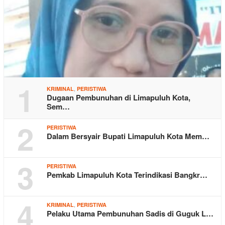
1
,
KRIMINAL
PERISTIWA
Dugaan Pembunuhan di Limapuluh Kota,
Sem…
2
PERISTIWA
Dalam Bersyair Bupati Limapuluh Kota Mem…
3
PERISTIWA
Pemkab Limapuluh Kota Terindikasi Bangkr…
4
,
KRIMINAL
PERISTIWA
Pelaku Utama Pembunuhan Sadis di Guguk L…