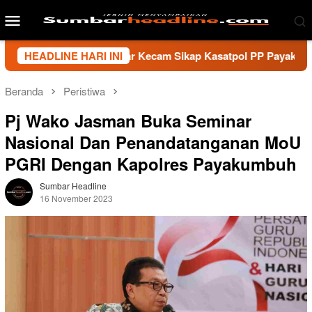
Loncat
Menu
ke
Mobile
konten
artawan Sumbar Kecam Sikap Kasatpol PP Payakumbuh, Minta Wa
HEADLINE HARI INI
Beranda
Peristiwa
Pj Wako Jasman Buka Seminar
Nasional Dan Penandatanganan MoU
PGRI Dengan Kapolres Payakumbuh
Sumbar Headline
16 November 2023