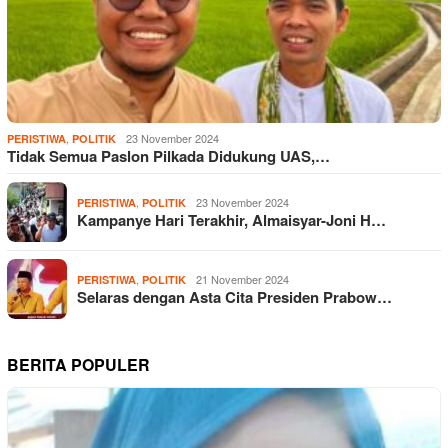
,
23 November 2024
PERISTIWA
POLITIK
Tidak Semua Paslon Pilkada Didukung UAS,…
,
23 November 2024
PERISTIWA
POLITIK
Kampanye Hari Terakhir, Almaisyar-Joni H…
,
21 November 2024
PERISTIWA
POLITIK
Selaras dengan Asta Cita Presiden Prabow…
BERITA POPULER