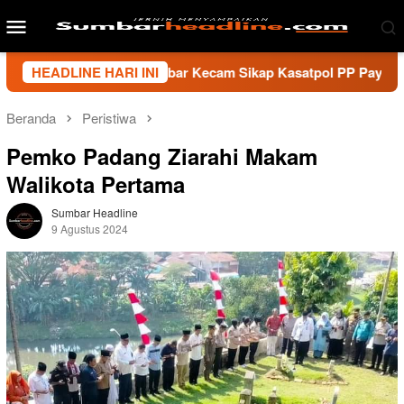
Loncat
Menu
ke
Mobile
konten
i Wartawan Sumbar Kecam Sikap Kasatpol PP Payakumbuh, Minta
HEADLINE HARI INI
Beranda
Peristiwa
Pemko Padang Ziarahi Makam
Walikota Pertama
Sumbar Headline
9 Agustus 2024