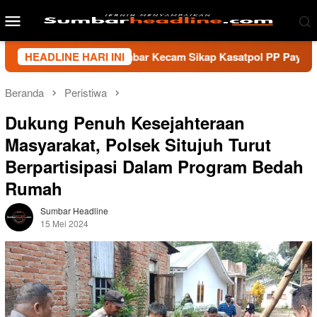
Loncat
Menu
ke
Mobile
konten
i Wartawan Sumbar Kecam Sikap Kasatpol PP Payakumbuh, Mint
HEADLINE HARI INI
Beranda
Peristiwa
Dukung Penuh Kesejahteraan
Masyarakat, Polsek Situjuh Turut
Berpartisipasi Dalam Program Bedah
Rumah
Sumbar Headline
15 Mei 2024