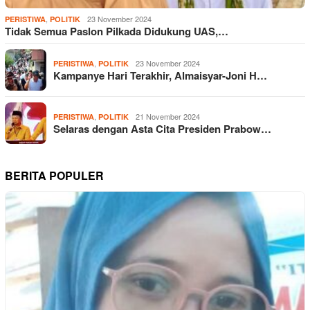
,
23 November 2024
PERISTIWA
POLITIK
Tidak Semua Paslon Pilkada Didukung UAS,…
,
23 November 2024
PERISTIWA
POLITIK
Kampanye Hari Terakhir, Almaisyar-Joni H…
,
21 November 2024
PERISTIWA
POLITIK
Selaras dengan Asta Cita Presiden Prabow…
BERITA POPULER