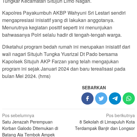
Tungkar Kecamatan Situjuh Limo Nagari.
Kapolres Payakumbuh AKBP Wahyuni Sri Lestari sendiri
mengapresiasi inisiatif yang di lakukan anggotanya.
Menurutnya kegiatan positif seperti ini menunjukan
bahwasanya Polri selalu hadir di tengah-tengah warga.
Diketahui program bedah rumah ini merupakan inisiatif dari
wali nagari Situjuh Tungka Yusrizal Dt Pado bersama
Kapolsek Situjuh AKP Farzan yang telah mengajukan
program ini sejak Januari 2024 dan baru terealisasi pada
bulan Mei 2024. (hms)
SEBARKAN
Navigasi
Pos sebelumnya
Pos berikutnya
Satu Jenazah Perempuan
8 Sekolah di Limapuluh Kota
pos
Korban Galodo Ditemukan di
Terdampak Banjir dan Longsor
Batang Aia Tembok Ampek