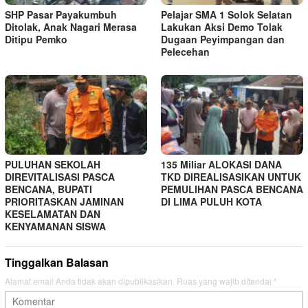
SHP Pasar Payakumbuh
Pelajar SMA 1 Solok Selatan
Ditolak, Anak Nagari Merasa
Lakukan Aksi Demo Tolak
Ditipu Pemko
Dugaan Peyimpangan dan
Pelecehan
PULUHAN SEKOLAH
135 Miliar ALOKASI DANA
DIREVITALISASI PASCA
TKD DIREALISASIKAN UNTUK
BENCANA, BUPATI
PEMULIHAN PASCA BENCANA
PRIORITASKAN JAMINAN
DI LIMA PULUH KOTA
KESELAMATAN DAN
KENYAMANAN SISWA
Tinggalkan Balasan
Alamat email Anda tidak akan dipublikasikan.
Ruas yang wajib ditandai
*