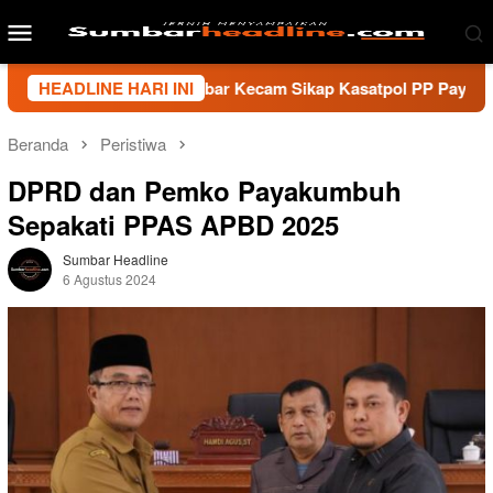
Loncat
Menu
ke
Mobile
konten
 Wartawan Sumbar Kecam Sikap Kasatpol PP Payakumbuh, Minta
HEADLINE HARI INI
Beranda
Peristiwa
DPRD dan Pemko Payakumbuh
Sepakati PPAS APBD 2025
Sumbar Headline
6 Agustus 2024