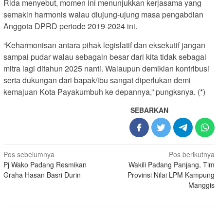
Rida menyebut, momen ini menunjukkan kerjasama yang
semakin harmonis walau diujung-ujung masa pengabdian
Anggota DPRD periode 2019-2024 ini.
“Keharmonisan antara pihak legislatif dan eksekutif jangan
sampai pudar walau sebagain besar dari kita tidak sebagai
mitra lagi ditahun 2025 nanti. Walaupun demikian kontribusi
serta dukungan dari bapak/ibu sangat diperlukan demi
kemajuan Kota Payakumbuh ke depannya,” pungksnya. (*)
SEBARKAN
Navigasi
Pos sebelumnya
Pos berikutnya
Pj Wako Padang Resmikan
Wakili Padang Panjang, Tim
pos
Graha Hasan Basri Durin
Provinsi Nilai LPM Kampung
Manggis