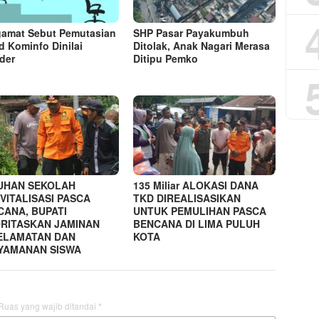
amat Sebut Pemutasian
SHP Pasar Payakumbuh
d Kominfo Dinilai
Ditolak, Anak Nagari Merasa
der
Ditipu Pemko
UHAN SEKOLAH
135 Miliar ALOKASI DANA
VITALISASI PASCA
TKD DIREALISASIKAN
CANA, BUPATI
UNTUK PEMULIHAN PASCA
ORITASKAN JAMINAN
BENCANA DI LIMA PULUH
ELAMATAN DAN
KOTA
YAMANAN SISWA
Ruas yang wajib ditandai
*