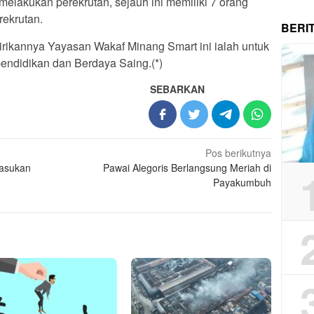
elakukan perekrutan, sejauh ini memiliki 7 orang
rekrutan.
BERI
dirikannya Yayasan Wakaf Minang Smart ini ialah untuk
endidikan dan Berdaya Saing.(*)
SEBARKAN
Pos berikutnya
Pasukan
Pawai Alegoris Berlangsung Meriah di
Payakumbuh