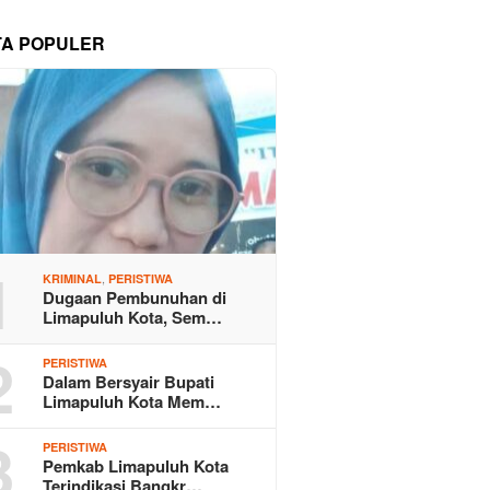
TA POPULER
1
,
KRIMINAL
PERISTIWA
Dugaan Pembunuhan di
Limapuluh Kota, Sem…
2
PERISTIWA
Dalam Bersyair Bupati
Limapuluh Kota Mem…
3
PERISTIWA
Pemkab Limapuluh Kota
Terindikasi Bangkr…