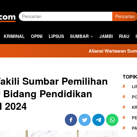
Pencarian
KRIMINAL
OPINI
LIPSUS
SUMBAR
JAMBI
RIAU
Aliansi Wartawan Sumbar Kecam Si
TOPI
akili Sumbar Pemilihan
LI
 Bidang Pendidikan
PO
l 2024
KR
PE
P