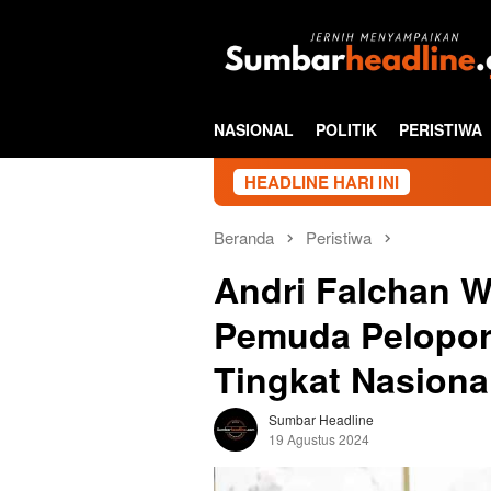
Loncat
ke
konten
NASIONAL
POLITIK
PERISTIWA
HEADLINE HARI INI
Beranda
Peristiwa
Andri Falchan W
Pemuda Pelopor
Tingkat Nasiona
Sumbar Headline
19 Agustus 2024