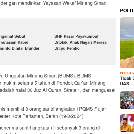
i dengan mendirikan Yayasan Wakaf Minang Smart
POLIT
ngamat Sebut
SHP Pasar Payakumbuh
mutasian Kabid
Ditolak, Anak Nagari Merasa
minfo Dinilai Blunder
Ditipu Pemko
PERISTI
swa Unggulan Minang Smart (BUMS). BUMS
Tidak 
 mukim selama 5 tahun di Pondok Qur’an Minang
UAS,
dalah hafal 30 Juz Al Quran, Strata 1, dan menguasai
s memiliki 8 orang santri angkatan I PQMS ,” ujar
nter Kota Pariaman, Senin (19/8/2024).
nerima santri angkatan II sebanyak 3 orang di