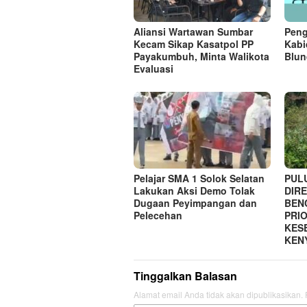
Aliansi Wartawan Sumbar
Peng
Kecam Sikap Kasatpol PP
Kabi
Payakumbuh, Minta Walikota
Blun
Evaluasi
Pelajar SMA 1 Solok Selatan
PUL
Lakukan Aksi Demo Tolak
DIRE
Dugaan Peyimpangan dan
BEN
Pelecehan
PRI
KES
KEN
Tinggalkan Balasan
Alamat email Anda tidak akan dipublikasikan.