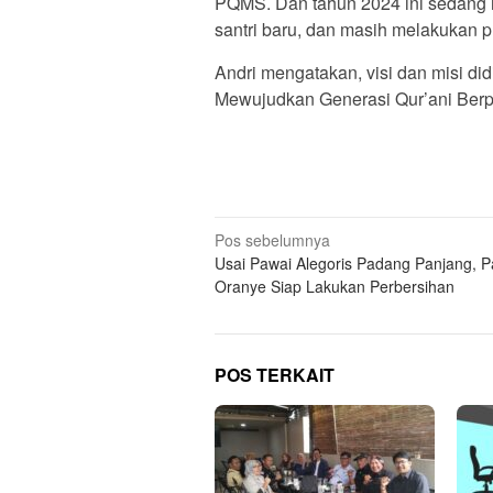
PQMS. Dan tahun 2024 ini sedang m
santri baru, dan masih melakukan p
Andri mengatakan, visi dan misi di
Mewujudkan Generasi Qur’ani Berp
Navigasi
Pos sebelumnya
Usai Pawai Alegoris Padang Panjang, 
pos
Oranye Siap Lakukan Perbersihan
POS TERKAIT