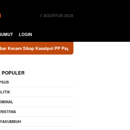
7 AGUSTUS 2026
SUMUT
LOGIN
kap Kasatpol PP Payakumbuh, Minta Walikota Evaluasi
K POPULER
PSUS
LITIK
IMINAL
RISTIWA
AYAKUMBUH