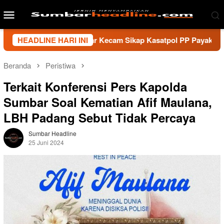
Loncat
Menu
ke
Mobile
konten
rtawan Sumbar Kecam Sikap Kasatpol PP Payakumbuh, Minta Wal
HEADLINE HARI INI
Beranda
Peristiwa
Terkait Konferensi Pers Kapolda
Sumbar Soal Kematian Afif Maulana,
LBH Padang Sebut Tidak Percaya
Sumbar Headline
25 Juni 2024