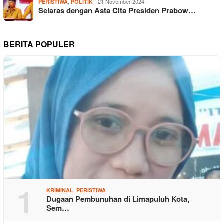
,
21 November 2024
PERISTIWA
POLITIK
Selaras dengan Asta Cita Presiden Prabow…
BERITA POPULER
1
,
KRIMINAL
PERISTIWA
Dugaan Pembunuhan di Limapuluh Kota,
Sem…