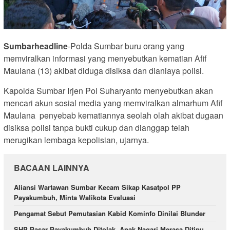
Sumbarheadline
-Polda Sumbar buru orang yang
memviralkan informasi yang menyebutkan kematian Afif
Maulana (13) akibat diduga disiksa dan dianiaya polisi.
Kapolda Sumbar Irjen Pol Suharyanto menyebutkan akan
mencari akun sosial media yang memviralkan almarhum Afif
Maulana penyebab kematiannya seolah olah akibat dugaan
disiksa polisi tanpa bukti cukup dan dianggap telah
merugikan lembaga kepolisian, ujarnya.
BACAAN LAINNYA
Aliansi Wartawan Sumbar Kecam Sikap Kasatpol PP
Payakumbuh, Minta Walikota Evaluasi
Pengamat Sebut Pemutasian Kabid Kominfo Dinilai Blunder
SHP Pasar Payakumbuh Ditolak, Anak Nagari Merasa Ditipu