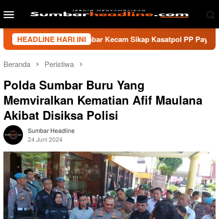
Loncat
Menu
ke
Mobile
konten
i Wartawan Sumbar Kecam Sikap Kasatpol PP Payakumbuh, Minta
HEADLINE HARI INI
Beranda
Peristiwa
Polda Sumbar Buru Yang
Memviralkan Kematian Afif Maulana
Akibat Disiksa Polisi
Sumbar Headline
24 Juni 2024