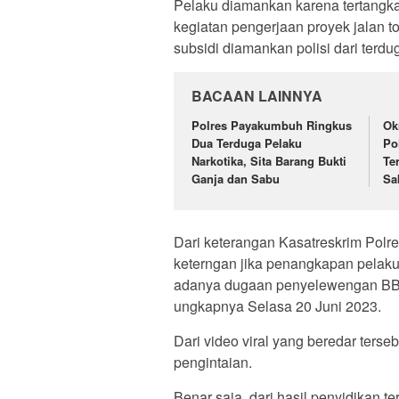
Pelaku diamankan karena tertangka
kegiatan pengerjaan proyek jalan 
subsidi diamankan polisi dari terdug
BACAAN LAINNYA
Polres Payakumbuh Ringkus
Ok
Dua Terduga Pelaku
Po
Narkotika, Sita Barang Bukti
Te
Ganja dan Sabu
Sa
Dari keterangan Kasatreskrim Polr
keterngan jika penangkapan pelaku 
adanya dugaan penyelewengan BBM b
ungkapnya Selasa 20 Juni 2023.
Dari video viral yang beredar ters
pengintaian.
Benar saja, dari hasil penyidikan