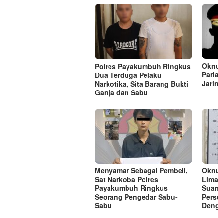
Oknu
Polres Payakumbuh Ringkus
Pari
Dua Terduga Pelaku
Jari
Narkotika, Sita Barang Bukti
Ganja dan Sabu
Menyamar Sebagai Pembeli,
Oknu
Sat Narkoba Polres
Lima
Payakumbuh Ringkus
Suam
Seorang Pengedar Sabu-
Pers
Sabu
Deng