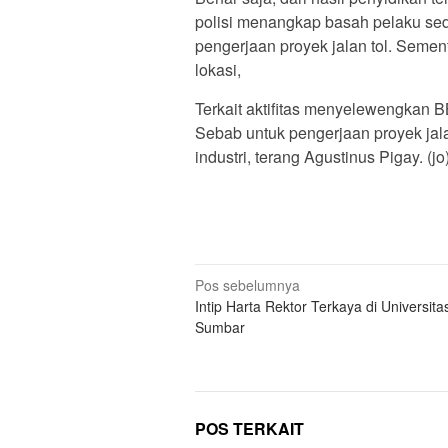
polisi menangkap basah pelaku se
pengerjaan proyek jalan tol. Sement
lokasi,
Terkait aktifitas menyelewengkan B
Sebab untuk pengerjaan proyek jal
industri, terang Agustinus Pigay. (jo
Navigasi
Pos sebelumnya
Intip Harta Rektor Terkaya di Universita
pos
Sumbar
POS TERKAIT