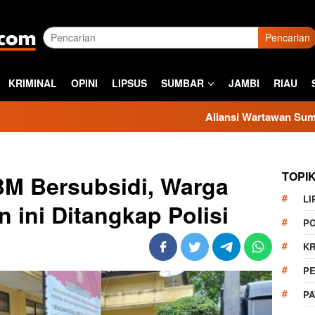
Pencarian
KRIMINAL
OPINI
LIPSUS
SUMBAR
JAMBI
RIAU
Aliansi Wartawan Sumbar Kecam Sik
TOPI
M Bersubsidi, Warga
LI
 ini Ditangkap Polisi
PO
KR
PE
P