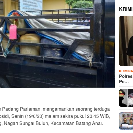
KRIM
KRIMIN
Polre
Pe…
es Padang Pariaman, mengamankan seorang terduga
di, Senin (19/6/23) malam sekira pukul 23.45 WIB,
 Nagari Sungai Buluh, Kecamatan Batang Anai.