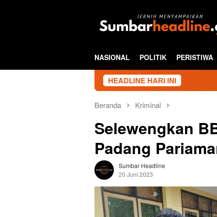
Loncat
ke
konten
NASIONAL
POLITIK
PERISTIWA
HEADLINE HARI INI
Beranda
Kriminal
Selewengkan BB
Padang Pariaman
Sumbar Headline
20 Juni 2023