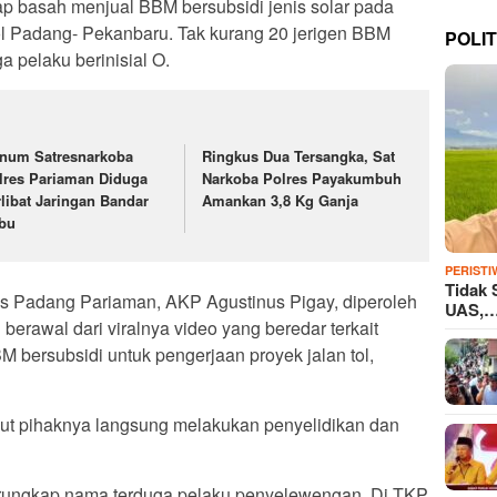
p basah menjual BBM bersubsidi jenis solar pada
tol Padang- Pekanbaru. Tak kurang 20 jerigen BBM
POLIT
a pelaku berinisial O.
num Satresnarkoba
Ringkus Dua Tersangka, Sat
lres Pariaman Diduga
Narkoba Polres Payakumbuh
rlibat Jaringan Bandar
Amankan 3,8 Kg Ganja
bu
PERISTI
Tidak 
es Padang Pariaman, AKP Agustinus Pigay, diperoleh
UAS,
berawal dari viralnya video yang beredar terkait
ersubsidi untuk pengerjaan proyek jalan tol,
ebut pihaknya langsung melakukan penyelidikan dan
 terungkap nama terduga pelaku penyelewengan. Di TKP