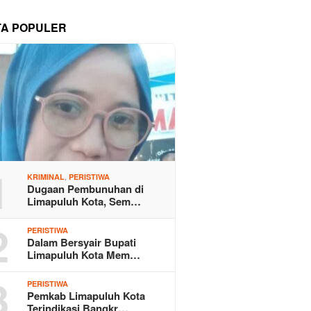
TA POPULER
1
,
KRIMINAL
PERISTIWA
Dugaan Pembunuhan di
Limapuluh Kota, Sem…
2
PERISTIWA
Dalam Bersyair Bupati
Limapuluh Kota Mem…
3
PERISTIWA
Pemkab Limapuluh Kota
Terindikasi Bangkr…