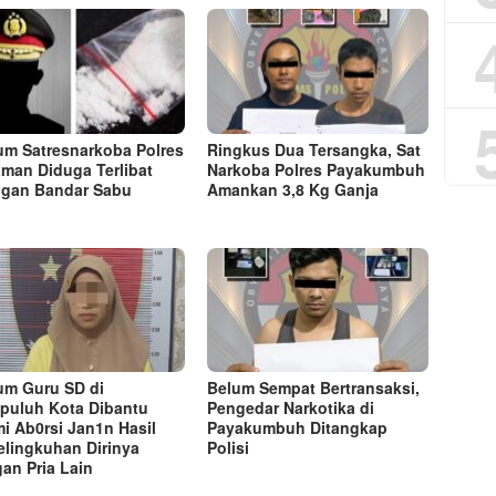
m Satresnarkoba Polres
Ringkus Dua Tersangka, Sat
aman Diduga Terlibat
Narkoba Polres Payakumbuh
ngan Bandar Sabu
Amankan 3,8 Kg Ganja
m Guru SD di
Belum Sempat Bertransaksi,
puluh Kota Dibantu
Pengedar Narkotika di
i Ab0rsi Jan1n Hasil
Payakumbuh Ditangkap
elingkuhan Dirinya
Polisi
an Pria Lain