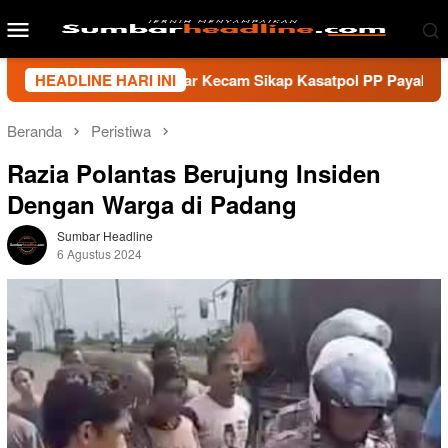
Loncat
Menu
ke
Mobile
konten
i Wartawan Sumbar Kecam Sikap Kasatpol PP Payakumbuh, Minta
HEADLINE HARI INI
Beranda
Peristiwa
Razia Polantas Berujung Insiden
Dengan Warga di Padang
Sumbar Headline
6 Agustus 2024