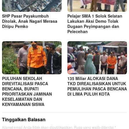
SHP Pasar Payakumbuh
Pelajar SMA 1 Solok Selatan
Ditolak, Anak Nagari Merasa
Lakukan Aksi Demo Tolak
Ditipu Pemko
Dugaan Peyimpangan dan
Pelecehan
PULUHAN SEKOLAH
135 Miliar ALOKASI DANA
DIREVITALISASI PASCA
TKD DIREALISASIKAN UNTUK
BENCANA, BUPATI
PEMULIHAN PASCA BENCANA
PRIORITASKAN JAMINAN
DI LIMA PULUH KOTA
KESELAMATAN DAN
KENYAMANAN SISWA
Tinggalkan Balasan
Alamat email Anda tidak akan dipublikasikan.
Ruas yang wajib ditandai
*