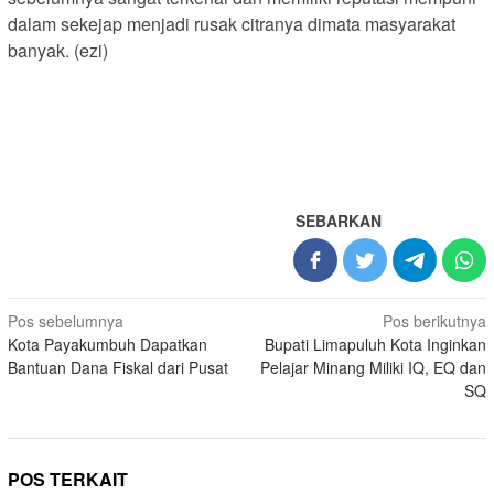
dalam sekejap menjadi rusak citranya dimata masyarakat
banyak. (ezi)
SEBARKAN
Navigasi
Pos sebelumnya
Pos berikutnya
Kota Payakumbuh Dapatkan
Bupati Limapuluh Kota Inginkan
pos
Bantuan Dana Fiskal dari Pusat
Pelajar Minang Miliki IQ, EQ dan
SQ
POS TERKAIT