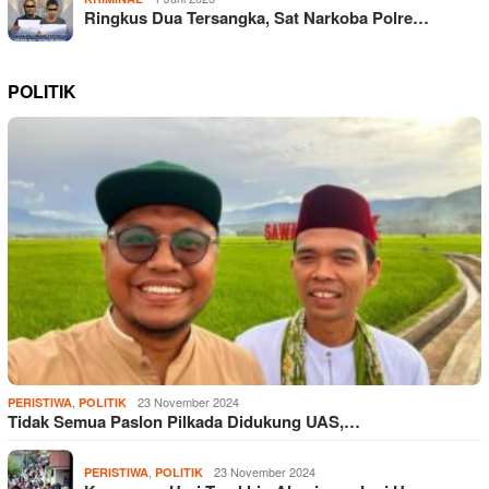
Ringkus Dua Tersangka, Sat Narkoba Polre…
POLITIK
,
23 November 2024
PERISTIWA
POLITIK
Tidak Semua Paslon Pilkada Didukung UAS,…
,
23 November 2024
PERISTIWA
POLITIK