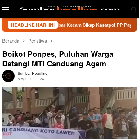
Loncat
Menu
ke
Mobile
konten
 Wartawan Sumbar Kecam Sikap Kasatpol PP Payakumbuh, Minta 
HEADLINE HARI INI
Beranda
Peristiwa
Boikot Ponpes, Puluhan Warga
Datangi MTI Canduang Agam
Sumbar Headline
5 Agustus 2024