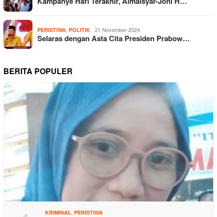
Kampanye Hari Terakhir, Almaisyar-Joni H…
,
21 November 2024
PERISTIWA
POLITIK
Selaras dengan Asta Cita Presiden Prabow…
BERITA POPULER
,
KRIMINAL
PERISTIWA