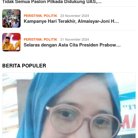
Tidak Semua Paslon Pilkada Didukung UAS,…
,
23 November 2024
PERISTIWA
POLITIK
Kampanye Hari Terakhir, Almaisyar-Joni H…
,
21 November 2024
PERISTIWA
POLITIK
Selaras dengan Asta Cita Presiden Prabow…
BERITA POPULER