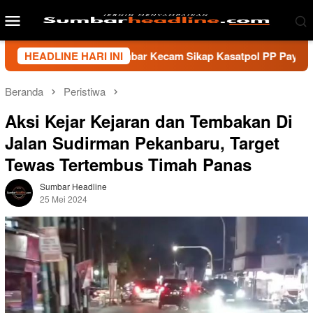
Loncat
Menu
ke
Mobile
konten
i Wartawan Sumbar Kecam Sikap Kasatpol PP Payakumbuh, Minta
HEADLINE HARI INI
Beranda
Peristiwa
Aksi Kejar Kejaran dan Tembakan Di
Jalan Sudirman Pekanbaru, Target
Tewas Tertembus Timah Panas
Sumbar Headline
25 Mei 2024