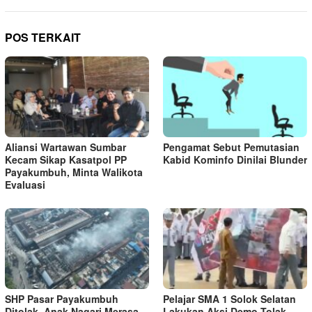
POS TERKAIT
Aliansi Wartawan Sumbar
Pengamat Sebut Pemutasian
Kecam Sikap Kasatpol PP
Kabid Kominfo Dinilai Blunder
Payakumbuh, Minta Walikota
Evaluasi
SHP Pasar Payakumbuh
Pelajar SMA 1 Solok Selatan
Ditolak, Anak Nagari Merasa
Lakukan Aksi Demo Tolak