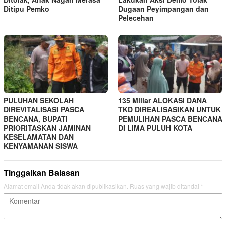
Ditipu Pemko
Dugaan Peyimpangan dan
Pelecehan
PULUHAN SEKOLAH
135 Miliar ALOKASI DANA
DIREVITALISASI PASCA
TKD DIREALISASIKAN UNTUK
BENCANA, BUPATI
PEMULIHAN PASCA BENCANA
PRIORITASKAN JAMINAN
DI LIMA PULUH KOTA
KESELAMATAN DAN
KENYAMANAN SISWA
Tinggalkan Balasan
Alamat email Anda tidak akan dipublikasikan.
Ruas yang wajib ditandai
*