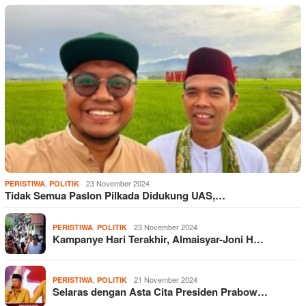
,
23 November 2024
PERISTIWA
POLITIK
Tidak Semua Paslon Pilkada Didukung UAS,…
,
23 November 2024
PERISTIWA
POLITIK
Kampanye Hari Terakhir, Almaisyar-Joni H…
,
21 November 2024
PERISTIWA
POLITIK
Selaras dengan Asta Cita Presiden Prabow…