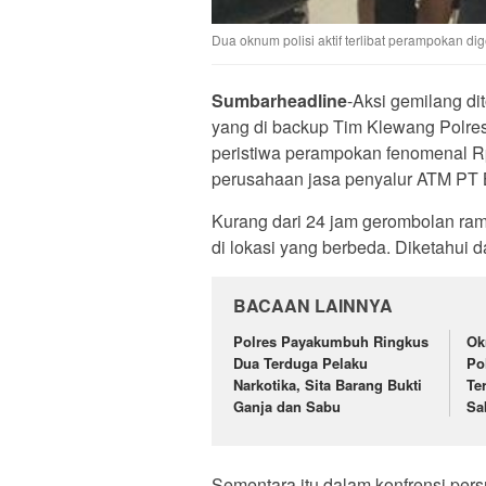
Dua oknum polisi aktif terlibat perampokan d
Sumbarheadline
-Aksi gemilang d
yang di backup Tim Klewang Polr
peristiwa perampokan fenomenal Rp
perusahaan jasa penyalur ATM PT B
Kurang dari 24 jam gerombolan ramp
di lokasi yang berbeda. Diketahui da
BACAAN LAINNYA
Polres Payakumbuh Ringkus
Ok
Dua Terduga Pelaku
Po
Narkotika, Sita Barang Bukti
Te
Ganja dan Sabu
Sa
Sementara itu dalam konfrensi pers