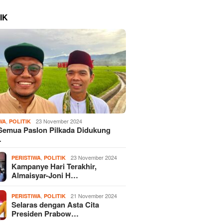
IK
,
23 November 2024
WA
POLITIK
Semua Paslon Pilkada Didukung
…
,
23 November 2024
PERISTIWA
POLITIK
Kampanye Hari Terakhir,
Almaisyar-Joni H…
,
21 November 2024
PERISTIWA
POLITIK
Selaras dengan Asta Cita
Presiden Prabow…