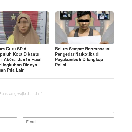
m Guru SD di
Belum Sempat Bertransaksi,
puluh Kota Dibantu
Pengedar Narkotika di
i Ab0rsi Jan1n Hasil
Payakumbuh Ditangkap
elingkuhan Dirinya
Polisi
an Pria Lain
Ruas yang wajib ditandai
*