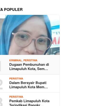
TA POPULER
1
,
KRIMINAL
PERISTIWA
Dugaan Pembunuhan di
Limapuluh Kota, Sem…
2
PERISTIWA
Dalam Bersyair Bupati
Limapuluh Kota Mem…
3
PERISTIWA
Pemkab Limapuluh Kota
Terindikasi Bangkr…