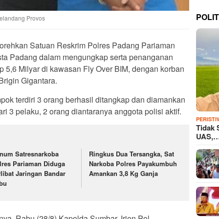
POLIT
igelandang Provos
itorehkan Satuan Reskrim Polres Padang Pariaman
esta Padang dalam mengungkap serta penanganan
 5,6 Milyar di kawasan Fly Over BIM, dengan korban
rigin Gigantara.
ok terdiri 3 orang berhasil ditangkap dan diamankan
ri 3 pelaku, 2 orang diantaranya anggota polisi aktif.
PERISTI
Tidak 
UAS,
num Satresnarkoba
Ringkus Dua Tersangka, Sat
lres Pariaman Diduga
Narkoba Polres Payakumbuh
rlibat Jaringan Bandar
Amankan 3,8 Kg Ganja
bu
nya, Rabu (28/8) Kapolda Sumbar, Irjen Pol