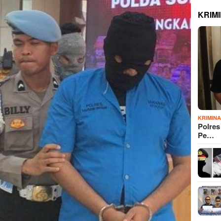
KRIM
KRIMIN
Polre
Pe…