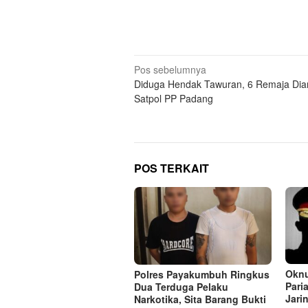
Navigasi
Pos sebelumnya
Diduga Hendak Tawuran, 6 Remaja Di
pos
Satpol PP Padang
POS TERKAIT
Oknu
Polres Payakumbuh Ringkus
Pari
Dua Terduga Pelaku
Jari
Narkotika, Sita Barang Bukti