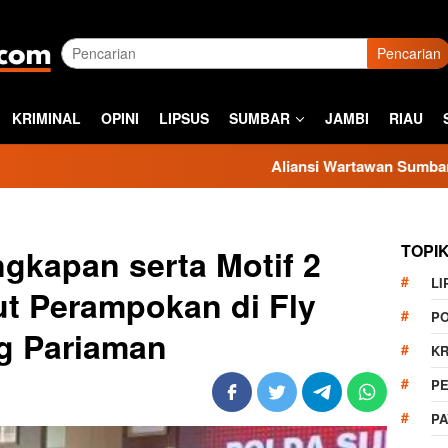
Pencarian
KRIMINAL
OPINI
LIPSUS
SUMBAR
JAMBI
RIAU
Aliansi Wartawan Sumbar Kecam Sikap Kas
TOPI
gkapan serta Motif 2
LI
ut Perampokan di Fly
PO
g Pariaman
KR
PE
P