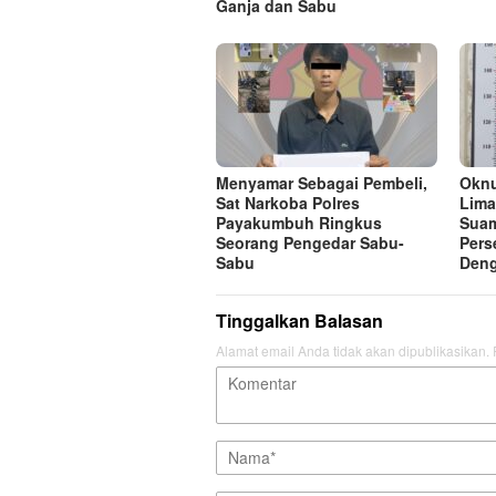
Ganja dan Sabu
Menyamar Sebagai Pembeli,
Oknu
Sat Narkoba Polres
Lima
Payakumbuh Ringkus
Suam
Seorang Pengedar Sabu-
Pers
Sabu
Deng
Tinggalkan Balasan
Alamat email Anda tidak akan dipublikasikan.