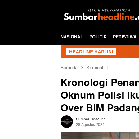
Loncat
ke
konten
NASIONAL
POLITIK
PERISTIWA
HEADLINE HARI INI
Beranda
Kriminal
Kronologi Penan
Oknum Polisi Ik
Over BIM Padan
Sumbar Headline
28 Agustus 2024