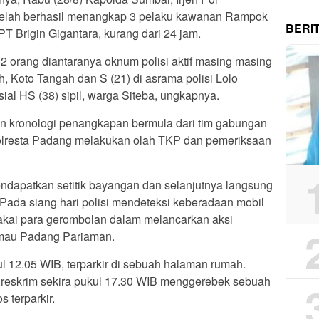
telah berhasil menangkap 3 pelaku kawanan Rampok
BERI
 PT Brigin Gigantara, kurang dari 24 jam.
2 orang diantaranya oknum polisi aktif masing masing
ah, Koto Tangah dan S (21) di asrama polisi Lolo
ial HS (38) sipil, warga Siteba, ungkapnya.
 kronologi penangkapan bermula dari tim gabungan
olresta Padang melakukan olah TKP dan pemeriksaan
mendapatkan setitik bayangan dan selanjutnya langsung
Pada siang hari polisi mendeteksi keberadaan mobil
pakai para gerombolan dalam melancarkan aksi
mau Padang Pariaman.
l 12.05 WIB, terparkir di sebuah halaman rumah.
reskrim sekira pukul 17.30 WIB menggerebek sebuah
s terparkir.