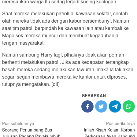
meresahkan warga itu sering terjadi kucing kucingan.
Saat mereka melakukan patroli di kawasan sekitar, seolah
olah mereka tidak ada dengan kabur bersembunyi. Namun
saat tim patroli berpindah ke kawasan lain atau kembali ke
Mapolsek mereka muncul dan membuat kegaduhan di
tengah masyarakat.
Namun sambung Harry lagi, pihaknya tidak akan pernah
berhenti melakukan patroli. Jika ada kedapatan tertangkap
basah mereka sedang melakukan tawuran, maka ia tak akan
segan segan membawa mereka ke kantor untuk diproses,
tutupnya mengatakan. (dil)
SEBARKAN
Navigasi
Pos sebelumnya
Pos berikutnya
Seorang Penumpang Bus
Inilah Kisah Kelam Korban
pos
Jurusan Padang Payakumbuh
Perkosaan Ayah Kandung