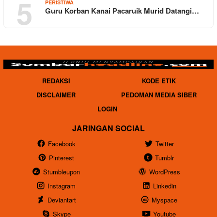
5
PERISTIWA
Guru Korban Kanai Pacaruik Murid Datangi…
REDAKSI
KODE ETIK
DISCLAIMER
PEDOMAN MEDIA SIBER
LOGIN
JARINGAN SOCIAL
Facebook
Twitter
Pinterest
Tumblr
Stumbleupon
WordPress
Instagram
Linkedin
Deviantart
Myspace
Skype
Youtube