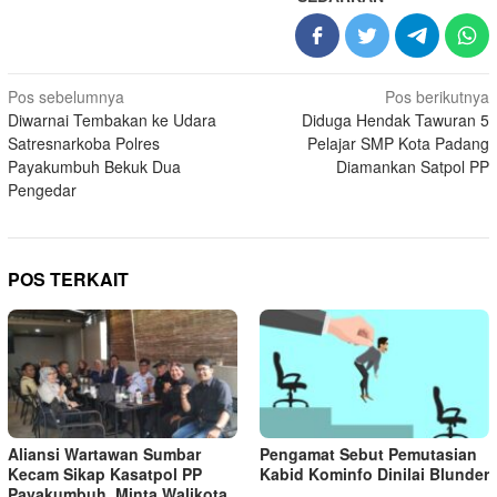
Navigasi
Pos sebelumnya
Pos berikutnya
Diwarnai Tembakan ke Udara
Diduga Hendak Tawuran 5
pos
Satresnarkoba Polres
Pelajar SMP Kota Padang
Payakumbuh Bekuk Dua
Diamankan Satpol PP
Pengedar
POS TERKAIT
Aliansi Wartawan Sumbar
Pengamat Sebut Pemutasian
Kecam Sikap Kasatpol PP
Kabid Kominfo Dinilai Blunder
Payakumbuh, Minta Walikota