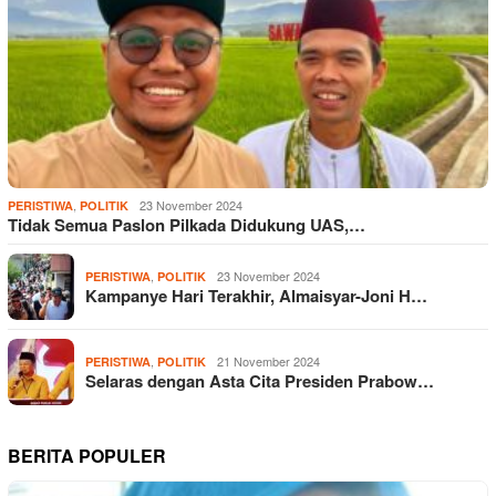
,
23 November 2024
PERISTIWA
POLITIK
Tidak Semua Paslon Pilkada Didukung UAS,…
,
23 November 2024
PERISTIWA
POLITIK
Kampanye Hari Terakhir, Almaisyar-Joni H…
,
21 November 2024
PERISTIWA
POLITIK
Selaras dengan Asta Cita Presiden Prabow…
BERITA POPULER