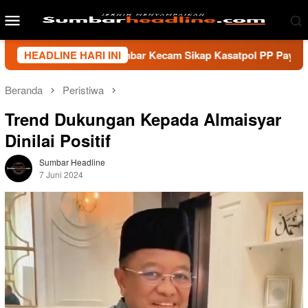
Loncat
Menu
ke
Mobile
konten
i Wartawan Sumbar Kecam Sikap Kasatpol PP Payakumbuh, Minta
HEADLINE HARI INI
Beranda
Peristiwa
Trend Dukungan Kepada Almaisyar
Dinilai Positif
Sumbar Headline
7 Juni 2024