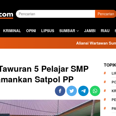
Pencarian
KRIMINAL
OPINI
LIPSUS
SUMBAR
JAMBI
RIAU
Aliansi Wartawan Sumbar Kecam 
TOPI
Tawuran 5 Pelajar SMP
LI
amankan Satpol PP
PO
KR
PE
P