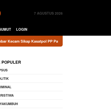
7 AGUSTUS 2026
SUMUT
LOGIN
Sikap Kasatpol PP Payakumbuh, Minta Walikota Evaluasi
K POPULER
PSUS
LITIK
IMINAL
RISTIWA
AYAKUMBUH