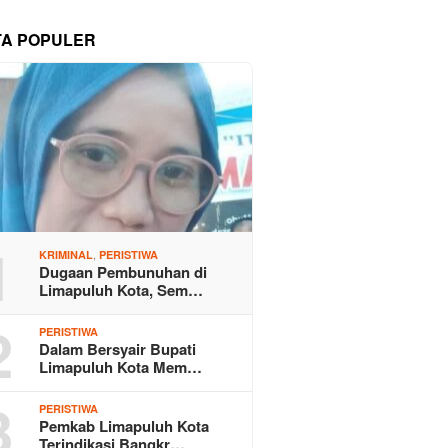
TA POPULER
1
,
KRIMINAL
PERISTIWA
Dugaan Pembunuhan di
Limapuluh Kota, Sem…
2
PERISTIWA
Dalam Bersyair Bupati
Limapuluh Kota Mem…
3
PERISTIWA
Pemkab Limapuluh Kota
Terindikasi Bangkr…