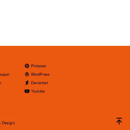
Pinterest
eupon
WordPress
n
Deviantart
Youtube
& Design)