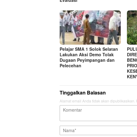
Evaluasi
Pelajar SMA 1 Solok Selatan
PUL
Lakukan Aksi Demo Tolak
DIRE
Dugaan Peyimpangan dan
BEN
Pelecehan
PRI
KES
KEN
Tinggalkan Balasan
Alamat email Anda tidak akan dipublikasikan.