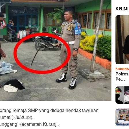
KRIM
KRIMIN
Polre
Pe…
orang remaja SMP yang diduga hendak tawuran
Jumat (7/6/2023).
tunggang Kecamatan Kuranji.