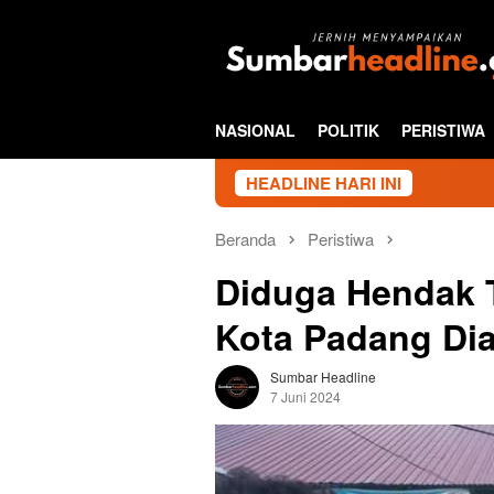
Loncat
ke
konten
NASIONAL
POLITIK
PERISTIWA
HEADLINE HARI INI
Beranda
Peristiwa
Diduga Hendak 
Kota Padang Di
Sumbar Headline
7 Juni 2024