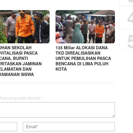
UHAN SEKOLAH
135 Miliar ALOKASI DANA
VITALISASI PASCA
TKD DIREALISASIKAN
CANA, BUPATI
UNTUK PEMULIHAN PASCA
ORITASKAN JAMINAN
BENCANA DI LIMA PULUH
ELAMATAN DAN
KOTA
YAMANAN SISWA
Ruas yang wajib ditandai
*