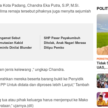
a Kota Padang, Chandra Eka Putra, S.IP, M.Si.
POLIT
ima remaja tersebut pihaknya juga menyita sejumlah
ngamat Sebut
SHP Pasar Payakumbuh
mutasian Kabid
Ditolak, Anak Nagari Merasa
minfo Dinilai Blunder
Ditipu Pemko
PERISTI
Tidak 
UAS,
jam jenis kelewang ,” ungkap Chandra.
erahkan mereka beserta barang bukti ke Penyidik
PP Untuk didata dan diproses lebih Lanjut,” Tambah
g tua atau pihak keluarga harus menjemput ke Mako
taan,” ujarnya.(dil)