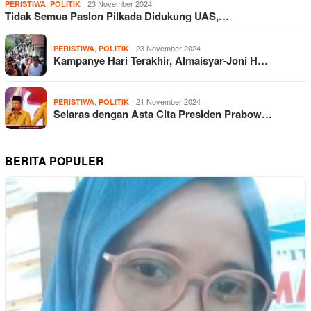
,
23 November 2024
PERISTIWA
POLITIK
Tidak Semua Paslon Pilkada Didukung UAS,…
,
23 November 2024
PERISTIWA
POLITIK
Kampanye Hari Terakhir, Almaisyar-Joni H…
,
21 November 2024
PERISTIWA
POLITIK
Selaras dengan Asta Cita Presiden Prabow…
BERITA POPULER