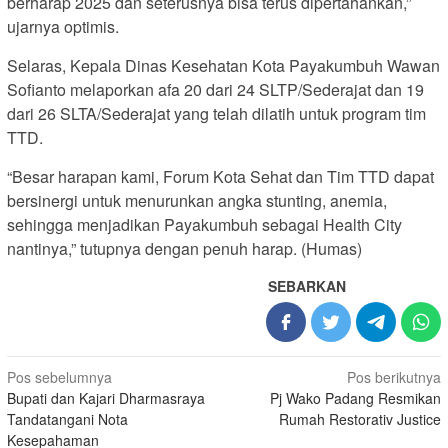
berharap 2025 dan seterusnya bisa terus dipertahankan,”
ujarnya optimis.
Selaras, Kepala Dinas Kesehatan Kota Payakumbuh Wawan
Sofianto melaporkan afa 20 dari 24 SLTP/Sederajat dan 19
dari 26 SLTA/Sederajat yang telah dilatih untuk program tim
TTD.
“Besar harapan kami, Forum Kota Sehat dan Tim TTD dapat
bersinergi untuk menurunkan angka stunting, anemia,
sehingga menjadikan Payakumbuh sebagai Health City
nantinya,” tutupnya dengan penuh harap. (Humas)
SEBARKAN
Navigasi
Pos sebelumnya
Pos berikutnya
Bupati dan Kajari Dharmasraya
Pj Wako Padang Resmikan
pos
Tandatangani Nota
Rumah Restorativ Justice
Kesepahaman