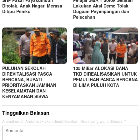
Ditolak, Anak Nagari Merasa
Lakukan Aksi Demo Tolak
Ditipu Pemko
Dugaan Peyimpangan dan
Pelecehan
PULUHAN SEKOLAH
135 Miliar ALOKASI DANA
DIREVITALISASI PASCA
TKD DIREALISASIKAN UNTUK
BENCANA, BUPATI
PEMULIHAN PASCA BENCANA
PRIORITASKAN JAMINAN
DI LIMA PULUH KOTA
KESELAMATAN DAN
KENYAMANAN SISWA
Tinggalkan Balasan
Alamat email Anda tidak akan dipublikasikan.
Ruas yang wajib ditandai
*