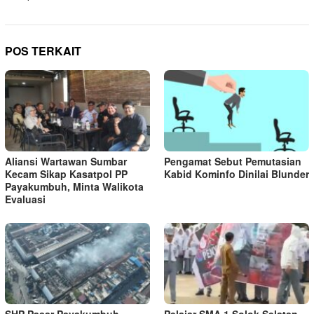
POS TERKAIT
Aliansi Wartawan Sumbar
Pengamat Sebut Pemutasian
Kecam Sikap Kasatpol PP
Kabid Kominfo Dinilai Blunder
Payakumbuh, Minta Walikota
Evaluasi
SHP Pasar Payakumbuh
Pelajar SMA 1 Solok Selatan