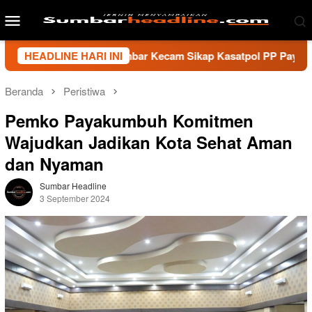
Loncat
Menu
ke
Mobile
konten
i Wartawan Sumbar Kecam Sikap Kasatpol PP Payakumbuh, Minta
HEADLINE HARI INI
Beranda
Peristiwa
Pemko Payakumbuh Komitmen
Wajudkan Jadikan Kota Sehat Aman
dan Nyaman
Sumbar Headline
3 September 2024