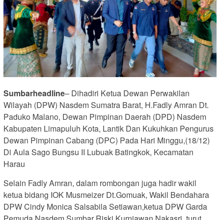
Sumbarheadline
– Dihadiri Ketua Dewan Perwakilan
Wilayah (DPW) Nasdem Sumatra Barat, H.Fadly Amran Dt.
Paduko Malano, Dewan Pimpinan Daerah (DPD) Nasdem
Kabupaten Limapuluh Kota, Lantik Dan Kukuhkan Pengurus
Dewan Pimpinan Cabang (DPC) Pada Hari Minggu,(18/12)
Di Aula Sago Bungsu II Lubuak Batingkok, Kecamatan
Harau
Selain Fadly Amran, dalam rombongan juga hadir wakil
ketua bidang IOK Musmeizer Dt.Gomuak, Wakil Bendahara
DPW Cindy Monica Salsabila Setiawan,ketua DPW Garda
Pemuda Nasdem Sumbar Riski Kurniawan Nakasri, turut