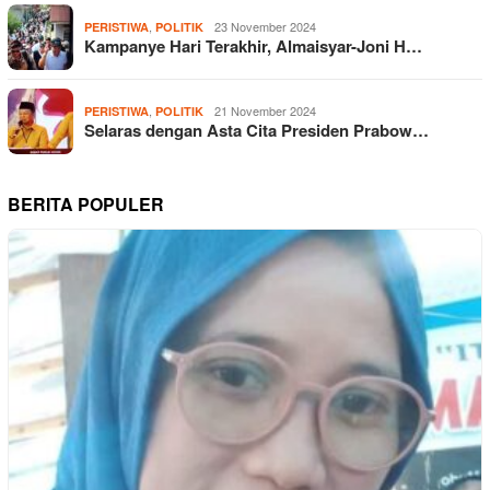
,
23 November 2024
PERISTIWA
POLITIK
Kampanye Hari Terakhir, Almaisyar-Joni H…
,
21 November 2024
PERISTIWA
POLITIK
Selaras dengan Asta Cita Presiden Prabow…
BERITA POPULER