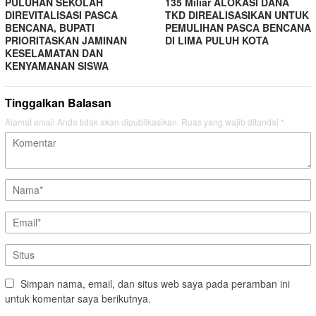
PULUHAN SEKOLAH
135 Miliar ALOKASI DANA
DIREVITALISASI PASCA
TKD DIREALISASIKAN UNTUK
BENCANA, BUPATI
PEMULIHAN PASCA BENCANA
PRIORITASKAN JAMINAN
DI LIMA PULUH KOTA
KESELAMATAN DAN
KENYAMANAN SISWA
Tinggalkan Balasan
Alamat email Anda tidak akan dipublikasikan.
Ruas yang wajib ditandai
*
Simpan nama, email, dan situs web saya pada peramban ini
untuk komentar saya berikutnya.