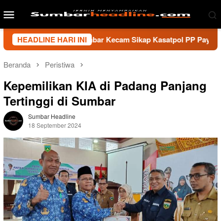
Loncat
Menu
ke
Mobile
konten
i Wartawan Sumbar Kecam Sikap Kasatpol PP Payakumbuh, Minta
HEADLINE HARI INI
Beranda
Peristiwa
Kepemilikan KIA di Padang Panjang
Tertinggi di Sumbar
Sumbar Headline
18 September 2024