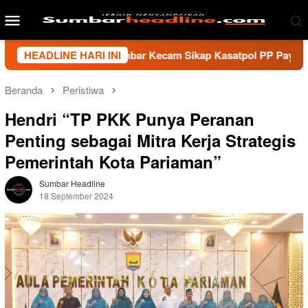
Loncat
Menu
ke
Mobile
konten
i Wartawan Sumbar Kecam Sikap Kasatpol PP Payakumbuh, Minta
HEADLINE HARI INI
Beranda
Peristiwa
Hendri “TP PKK Punya Peranan
Penting sebagai Mitra Kerja Strategis
Pemerintah Kota Pariaman”
Sumbar Headline
18 September 2024