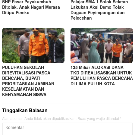
SHP Pasar Payakumbuh
Pelajar SMA 1 Solok Selatan
Ditolak, Anak Nagari Merasa
Lakukan Aksi Demo Tolak
Ditipu Pemko
Dugaan Peyimpangan dan
Pelecehan
PULUHAN SEKOLAH
135 Miliar ALOKASI DANA
DIREVITALISASI PASCA
TKD DIREALISASIKAN UNTUK
BENCANA, BUPATI
PEMULIHAN PASCA BENCANA
PRIORITASKAN JAMINAN
DI LIMA PULUH KOTA
KESELAMATAN DAN
KENYAMANAN SISWA
Tinggalkan Balasan
Alamat email Anda tidak akan dipublikasikan.
Ruas yang wajib ditandai
*