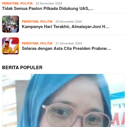
,
23 November 2024
PERISTIWA
POLITIK
Tidak Semua Paslon Pilkada Didukung UAS,…
,
23 November 2024
PERISTIWA
POLITIK
Kampanye Hari Terakhir, Almaisyar-Joni H…
,
21 November 2024
PERISTIWA
POLITIK
Selaras dengan Asta Cita Presiden Prabow…
BERITA POPULER