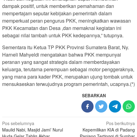
dampak positif, untuk memberikan pemahaman dan
mempertajam seputar kebijakan pemerintah dalam
memperkuat peran pengurus PKK, meningkatkan wawasan
PKK Kecamatan dan Desa ,dan memaknai kegiatan ini
sebagai nilai tambah untuk PKK kedepannya,” tutupnya.
Sementara itu Ketua TP PKK Provinsi Sumatera Barat, Ny.
Harneli Mahyeldi mengatakan bahwa PKK mempunyai
peranan yang sangat strategis dalam memberdayakan
keluarga, terutama perempuan sebagai motor penggeraknya,
yang mana para kader PKK, merupakan ujung tombak untuk
mensukseskan terwujudnya program pemerintah, ucapnya.(*)
SEBARKAN
Navigasi
Pos sebelumnya
Pos berikutnya
Maulid Nabi, Masjid Jami’ Nurul
Kepemilikan KIA di Padang
pos
Huda Gelar Tablig Akbar
Panjang Tertinggi di Sumbar