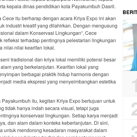
rta kepala dinas pendidikan kota Payakumbuh Dasril.
BERI
 Cece itu berharap dengan acara Kriya Expo ini akan
 industri kreatif yang dilahirkan. Dengan mengusung
disional dalam Konservasi Lingkungan”, Cece
 refleksi terhadap pentingnya pelestarian lingkungan
nilai-nilai kearifan lokal.
 seni tradisional dan kriya lokal memiliki potensi besar
alam yang berkelanjutan. Kearifan lokal yang
enyimpan berbagai praktik hidup harmonis dengan
menjadi media ekspresi yang menyeimbangkan estetika
 Payakumbuh itu, kegitan Kriya Expo bertujuan untuk
 tidak hanya indah secara visual, tetapi juga
tingnya konservasi lingkungan. Setiap karya menjadi
ya, dan alam dalam konteks keberlanjutan. Di sini,
ana untuk mendorong kesadaran masyarakat dalam