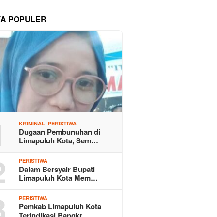
TA POPULER
1
,
KRIMINAL
PERISTIWA
Dugaan Pembunuhan di
Limapuluh Kota, Sem…
2
PERISTIWA
Dalam Bersyair Bupati
Limapuluh Kota Mem…
3
PERISTIWA
Pemkab Limapuluh Kota
Terindikasi Bangkr…