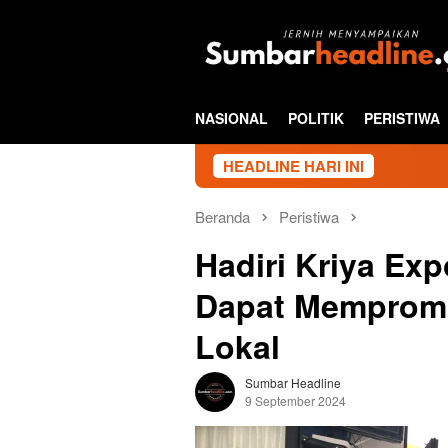
Loncat
ke
konten
NASIONAL
POLITIK
PERISTIWA
HEADLINE HARI INI
Beranda
Peristiwa
Hadiri Kriya Ex
Dapat Mempromos
Lokal
Sumbar Headline
9 September 2024