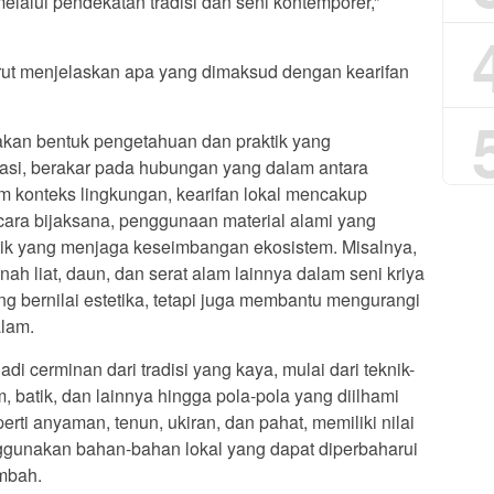
lalui pendekatan tradisi dan seni kontemporer,”
urut menjelaskan apa yang dimaksud dengan kearifan
akan bentuk pengetahuan dan praktik yang
asi, berakar pada hubungan yang dalam antara
m konteks lingkungan, kearifan lokal mencakup
ara bijaksana, penggunaan material alami yang
ktik yang menjaga keseimbangan ekosistem. Misalnya,
ah liat, daun, dan serat alam lainnya dalam seni kriya
g bernilai estetika, tetapi juga membantu mengurangi
lam.
adi cerminan dari tradisi yang kaya, mulai dari teknik-
lam, batik, dan lainnya hingga pola-pola yang diilhami
perti anyaman, tenun, ukiran, dan pahat, memiliki nilai
ggunakan bahan-bahan lokal yang dapat diperbaharui
mbah.