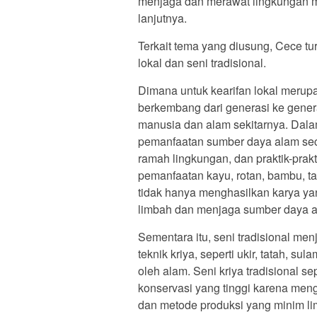
menjaga dan merawat lingkungan me
lanjutnya.
Terkait tema yang diusung, Cece t
lokal dan seni tradisional.
Dimana untuk kearifan lokal merup
berkembang dari generasi ke gener
manusia dan alam sekitarnya. Dala
pemanfaatan sumber daya alam sec
ramah lingkungan, dan praktik-pra
pemanfaatan kayu, rotan, bambu, tan
tidak hanya menghasilkan karya yan
limbah dan menjaga sumber daya a
Sementara itu, seni tradisional menj
teknik kriya, seperti ukir, tatah, su
oleh alam. Seni kriya tradisional se
konservasi yang tinggi karena men
dan metode produksi yang minim li