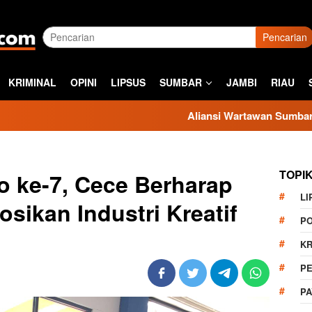
Pencarian
KRIMINAL
OPINI
LIPSUS
SUMBAR
JAMBI
RIAU
Aliansi Wartawan Sumbar Kecam Sikap Kas
TOPI
po ke-7, Cece Berharap
LI
ikan Industri Kreatif
PO
KR
PE
P