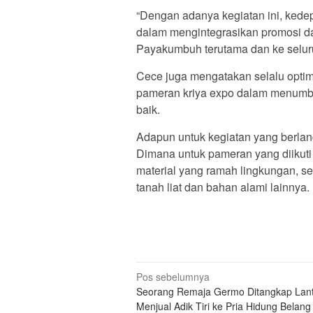
“Dengan adanya kegiatan ini, kede
dalam mengintegrasikan promosi dan
Payakumbuh terutama dan ke seluru
Cece juga mengatakan selalu opti
pameran kriya expo dalam menumbu
baik.
Adapun untuk kegiatan yang berla
Dimana untuk pameran yang diikut
material yang ramah lingkungan, s
tanah liat dan bahan alami lainnya. 
Navigasi
Pos sebelumnya
Seorang Remaja Germo Ditangkap Lan
pos
Menjual Adik Tiri ke Pria Hidung Belang 