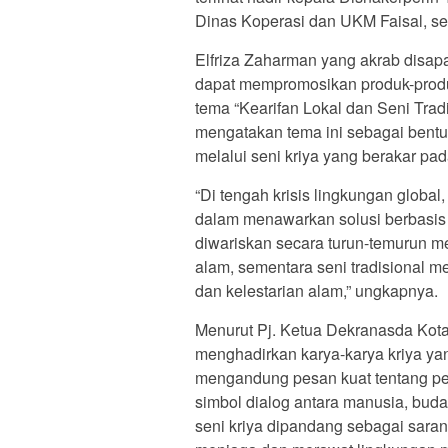
Dinas Koperasi dan UKM Faisal, se
Elfriza Zaharman yang akrab disapa
dapat mempromosikan produk-produk
tema “Kearifan Lokal dan Seni Tra
mengatakan tema ini sebagai bentuk
melalui seni kriya yang berakar pada 
“Di tengah krisis lingkungan global,
dalam menawarkan solusi berbasis 
diwariskan secara turun-temurun m
alam, sementara seni tradisional 
dan kelestarian alam,” ungkapnya.
Menurut Pj. Ketua Dekranasda Kota
menghadirkan karya-karya kriya yang
mengandung pesan kuat tentang pen
simbol dialog antara manusia, buda
seni kriya dipandang sebagai sar