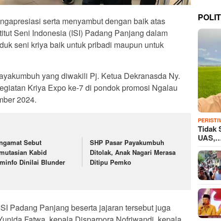
POLIT
ngapresiasi serta menyambut dengan baik atas
titut Seni Indonesia (ISI) Padang Panjang dalam
k seni kriya baik untuk pribadi maupun untuk
 Payakumbuh yang diwakili Pj. Ketua Dekranasda Ny.
kegiatan Kriya Expo ke-7 di pondok promosi Ngalau
mber 2024.
PERISTI
Tidak 
UAS,
ngamat Sebut
SHP Pasar Payakumbuh
mutasian Kabid
Ditolak, Anak Nagari Merasa
minfo Dinilai Blunder
Ditipu Pemko
 ISI Padang Panjang beserta jajaran tersebut juga
 Yunida Fatwa, kepala Disparpora Nofriwandi, kepala