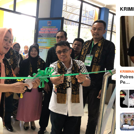
KRIM
KRIMIN
Polre
Pe…