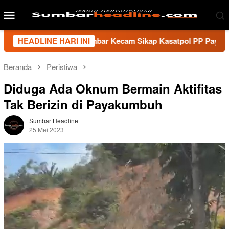
Loncat
Menu
ke
Mobile
konten
 Wartawan Sumbar Kecam Sikap Kasatpol PP Payakumbuh, Minta
HEADLINE HARI INI
Beranda
Peristiwa
Diduga Ada Oknum Bermain Aktifitas
Tak Berizin di Payakumbuh
Sumbar Headline
25 Mei 2023