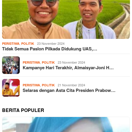
,
23 November 2024
PERISTIWA
POLITIK
Tidak Semua Paslon Pilkada Didukung UAS,…
,
23 November 2024
PERISTIWA
POLITIK
Kampanye Hari Terakhir, Almaisyar-Joni H…
,
21 November 2024
PERISTIWA
POLITIK
Selaras dengan Asta Cita Presiden Prabow…
BERITA POPULER