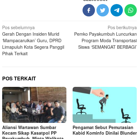
Navigasi
Pos sebelumnya
Pos berikutnya
Gerah Dengan Insiden Murid
Pemko Payakumbuh Luncurkan
pos
‘Mampacaruikan’ Guru, DPRD
Program Moda Transportasi
Limapuluh Kota Segera Panggil
Siswa ‘SEMANGAT BERBAGI’
Pihak Terkait
POS TERKAIT
Aliansi Wartawan Sumbar
Pengamat Sebut Pemutasian
Kecam Sikap Kasatpol PP
Kabid Kominfo Dinilai Blunder
Payakumbuh, Minta Walikota