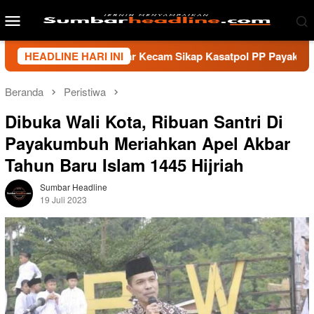
Loncat
Menu
ke
Mobile
konten
rtawan Sumbar Kecam Sikap Kasatpol PP Payakumbuh, Minta Wa
HEADLINE HARI INI
Beranda
Peristiwa
Dibuka Wali Kota, Ribuan Santri Di
Payakumbuh Meriahkan Apel Akbar
Tahun Baru Islam 1445 Hijriah
Sumbar Headline
19 Juli 2023