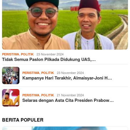
,
23 November 2024
PERISTIWA
POLITIK
Tidak Semua Paslon Pilkada Didukung UAS,…
,
23 November 2024
PERISTIWA
POLITIK
Kampanye Hari Terakhir, Almaisyar-Joni H…
,
21 November 2024
PERISTIWA
POLITIK
Selaras dengan Asta Cita Presiden Prabow…
BERITA POPULER